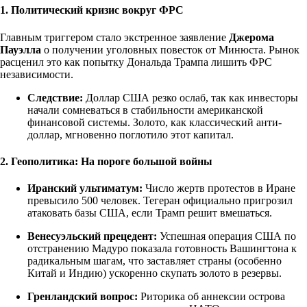
1. Политический кризис вокруг ФРС
Главным триггером стало экстренное заявление
Джерома
Пауэлла
о получении уголовных повесток от Минюста. Рынок
расценил это как попытку Дональда Трампа лишить ФРС
независимости.
Следствие:
Доллар США резко ослаб, так как инвесторы
начали сомневаться в стабильности американской
финансовой системы. Золото, как классический анти-
доллар, мгновенно поглотило этот капитал.
2. Геополитика: На пороге большой войны
Иранский ультиматум:
Число жертв протестов в Иране
превысило 500 человек. Тегеран официально пригрозил
атаковать базы США, если Трамп решит вмешаться.
Венесуэльский прецедент:
Успешная операция США по
отстранению Мадуро показала готовность Вашингтона к
радикальным шагам, что заставляет страны (особенно
Китай и Индию) ускоренно скупать золото в резервы.
Гренландский вопрос:
Риторика об аннексии острова