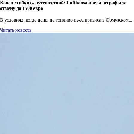
Конец «гибких» путешествий: Lufthansa ввела штрафы за
отмену до 1500 евро
В условиях, когда цены на топливо из-за кризиса в Ормузском...
Читать новость