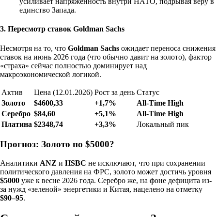
усиливает напряженность внутри НАТО, подрывая веру в
единство Запада.
3. Пересмотр ставок Goldman Sachs
Несмотря на то, что
Goldman Sachs
ожидает переноса снижения
ставок на июнь 2026 года (что обычно давит на золото), фактор
«страха» сейчас полностью доминирует над
макроэкономической логикой.
Актив
Цена (12.01.2026)
Рост за день
Статус
Золото
$4600,33
+1,7%
All-Time High
Серебро
$84,60
+5,1%
All-Time High
Платина
$2348,74
+3,3%
Локальный пик
Прогноз: Золото по $5000?
Аналитики
ANZ
и
HSBC
не исключают, что при сохранении
политического давления на ФРС, золото может достичь уровня
$5000
уже к весне 2026 года. Серебро же, на фоне дефицита из-
за нужд «зеленой» энергетики и Китая, нацелено на отметку
$90–95
.