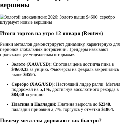
вершины
Итоги торгов на утро 12 января (Reuters)
Рынки металлов демонстрируют динамику, характерную для
периодов глобальных потрясений. Трейдеры называют
происходящее «идеальным штормом».
Золото (XAU/USD):
Спотовая цена достигла пика в
$4600,33
за унцию. Фьючерсы на февраль закрепились
выше
$4595
.
Серебро (XAG/USD):
Настоящий лидер ралли. Металл
подорожал на
5,1%
, достигнув абсолютного рекорда в
$84,60
за унцию.
Платина и Палладий:
Платина выросла до
$2348
,
палладий прибавил 2,7%, торгуясь у отметки
$1864
.
Почему металлы дорожают так быстро?