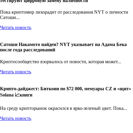
Швейцарский крипто-франк: Банковские гиганты
тестируют цифровую замену наличности
Пока криптомир лихорадит от расследования NYT о личности
Сатоши...
Читать новость
Сатоши Накамото найден? NYT указывает на Адама Бека
после года расследований
Криптосообщество взорвалось от новости, которая может...
Читать новость
Крипто-дайджест: Биткоин по $72 000, мемуары CZ и «щит»
Solana 📈книги
На среду крипторынок окрасился в ярко-зеленый цвет. Пока...
Читать новость