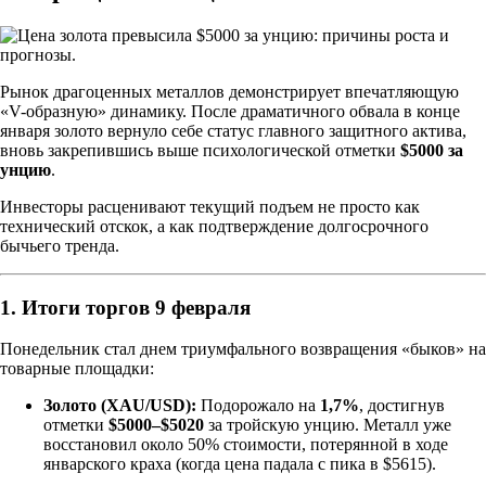
Рынок драгоценных металлов демонстрирует впечатляющую
«V-образную» динамику. После драматичного обвала в конце
января золото вернуло себе статус главного защитного актива,
вновь закрепившись выше психологической отметки
$5000 за
унцию
.
Инвесторы расценивают текущий подъем не просто как
технический отскок, а как подтверждение долгосрочного
бычьего тренда.
1. Итоги торгов 9 февраля
Понедельник стал днем триумфального возвращения «быков» на
товарные площадки:
Золото (XAU/USD):
Подорожало на
1,7%
, достигнув
отметки
$5000–$5020
за тройскую унцию. Металл уже
восстановил около 50% стоимости, потерянной в ходе
январского краха (когда цена падала с пика в $5615).