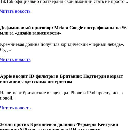
TikTok официально подтвердил свои амбиции стать не просто...
Читать новость
Дофаминовый приговор: Meta и Google оштрафованы на $6
млн за «дизайн зависимости»
Кремниевая долина получила юридический «черный лебедь».
Суд...
Читать новость
Apple вводит ID-фильтры в Британии: Подтверди возраст
или живи с «детским» интернетом
На четверг британские владельцы iPhone и iPad проснулись в
новой...
Читать новость
Земля против Кремниевой долины: Фермеры Кентукки
отвергли $26 млн за участок под ИИ-дата-центр