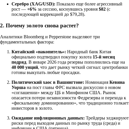
Серебро (XAG/USD):
Показало еще более агрессивный
рост —
+6%
за сессию, коснувшись уровня
$82
(с
последующей коррекцией до $79,28).
2. Почему золото снова растет?
Аналитики Bloomberg и Pepperstone выделяют три
фундаментальных фактора:
Китайский «накопитель»:
Народный банк Китая
официально подтвердил покупку золота
15-й месяц
подряд
. В январе 2026 года резервы пополнились еще на
40 000 унций
, что дает рынку четкий сигнал: центробанки
готовы выкупать любые просадки.
Политический хаос в Вашингтоне:
Номинация
Кевина
Уорша
на пост главы ФРС вызвала дискуссии о новом
«соглашении» между ЦБ и Минфином США. Рынок
опасается потери независимости Федрезерва и перехода к
«фискальному доминированию», что традиционно толкает
инвесторов в золото.
Ожидание инфляционных данных:
Трейдеры хеджируют
риски перед выходом данных по рынку труда (среда) и
инфляции в США (пятница).