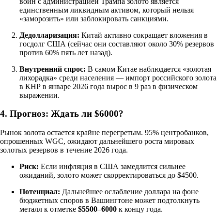
войн с администрацией Трампа золото является
единственным ликвидным активом, который нельзя
«заморозить» или заблокировать санкциями.
Дедолларизация:
Китай активно сокращает вложения в
госдолг США (сейчас они составляют около 30% резервов
против 60% пять лет назад).
Внутренний спрос:
В самом Китае наблюдается «золотая
лихорадка» среди населения — импорт российского золота
в КНР в январе 2026 года вырос в 9 раз в физическом
выражении.
4. Прогноз: Ждать ли $6000?
Рынок золота остается крайне перегретым. 95% центробанков,
опрошенных WGC, ожидают дальнейшего роста мировых
золотых резервов в течение 2026 года.
Риск:
Если инфляция в США замедлится сильнее
ожиданий, золото может скорректироваться до $4500.
Потенциал:
Дальнейшее ослабление доллара на фоне
бюджетных споров в Вашингтоне может подтолкнуть
металл к отметке
$5500–6000
к концу года.