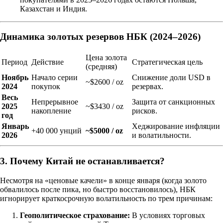
Казахстан и Индия.
Динамика золотых резервов НБК (2024–2026)
Цена золота
Период
Действие
Стратегическая цель
(средняя)
Ноябрь
Начало серии
Снижение доли USD в
~$2600 / oz
2024
покупок
резервах.
Весь
Непрерывное
Защита от санкционных
2025
~$3430 / oz
накопление
рисков.
год
Январь
Хеджирование инфляции
+40 000 унций
~$5000 / oz
2026
и волатильности.
3. Почему Китай не останавливается?
Несмотря на «ценовые качели» в конце января (когда золото
обвалилось после пика, но быстро восстановилось), НБК
игнорирует краткосрочную волатильность по трем причинам:
Геополитическое страхование:
В условиях торговых