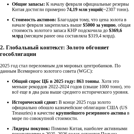
Общие запасы:
К началу февраля официальные резервы
Китая достигли примерно
74,19 млн унций
(~2307 тонн).
Стоимость активов:
Благодаря тому, что цена золота в
начале февраля закрепилась выше
$5000 за унцию
, общая
стоимость золотого запаса КНР подскочила до
$369,6
млрд
(месяцем ранее она составляла $319,4 млрд).
2. Глобальный контекст: Золото обгоняет
гособлигации
2025 год стал переломным для мировых центробанков. По
данным Всемирного золотого совета (WGC):
Общий спрос ЦБ в 2025 году:
863 тонны
. Хотя это
меньше рекордов 2022-2024 годов (свыше 1000 тонн), это
всё еще в два раза выше среднего исторического уровня.
Исторический сдвиг:
В конце 2025 года золото
официально обошло казначейские облигации США (US
Treasuries) в качестве
крупнейшего резервного актива
в
мире по совокупной стоимости.
Лидеры покупок:
Помимо Китая, наиболее активными
покупателями в 2025–2026 годах остаются Польша,