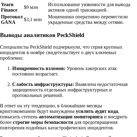
Yearn
Использование уязвимости для вывода
$9 млн
Finance
активов одной транзакцией.
Протокол
Мошенники оперативно переместили
$3,1 млн
GANA
украденные средства между сетями.
Выводы аналитиков PeckShield
Специалисты PeckShield подчеркнули, что серия крупных
инцидентов в ноябре свидетельствует о двух ключевых
проблемах:
Изощренность взломов:
Уровень хакерских атак
постоянно возрастает.
Слабость инфраструктуры:
Выявлена недостаточная
защищенность отдельных инфраструктурных и
протокольных решений.
В ответ на эту тенденцию, в ближайшие месяцы
криптокомпании будут вынуждены
усилить аудит кода
,
повысить степень
автоматизации мониторинга
и внедрить
более
строгие меры безопасности
для предотвращения
повторения подобных катастрофических инцидентов.