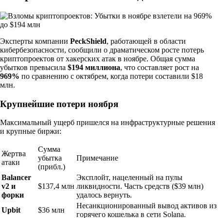
Эксперты компании
PeckShield
, работающей в области
кибербезопасности, сообщили о драматическом росте потерь
криптопроектов от хакерских атак в ноябре. Общая сумма
убытков превысила
$194 миллиона
, что составляет рост на
969%
по сравнению с октябрем, когда потери составили $18
млн.
Крупнейшие потери ноября
Максимальный ущерб пришелся на инфраструктурные решения
и крупные биржи:
Сумма
Жертва
убытка
Примечание
атаки
(прибл.)
Balancer
Эксплойт, нацеленный на пулы
v2 и
$137,4 млн
ликвидности. Часть средств ($39 млн)
форки
удалось вернуть.
Несанкционированный вывод активов из
Upbit
$36 млн
горячего кошелька в сети Solana.