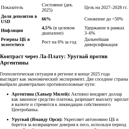
Состояние (дек.
Показатель
Цель на 2027–2028 гг.
2025)
Доля депозитов в
66%
Снижение до <50%
USD
4,5%
(в целевом
Удержание в рамках
Инфляция
диапазоне)
3–6%
Резервы ЦБ в
Дальнейшая
Рост на 6% за год
золоте/песо
диверсификация
Контраст через Ла-Плату: Уругвай против
Аргентины
Геополитическая ситуация в регионе в конце 2025 года
выглядит как экономический эксперимент. Две соседние страны
выбрали диаметрально противоположные пути:
Аргентина (Хавьер Милей):
Активно внедряет доллар
как законное средство платежа, разрешает выплату зарплат
в валюте и стремится к ликвидации собственного
Центробанка.
Уругвай (Яманду Орси):
Укрепляет автономию ЦБ и
борется за возвращение доверия к песо, используя период