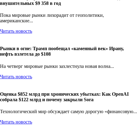
Налоговый разрыв в США: От символических $881 до
внушительных $9 358 в год
Пока мировые рынки лихорадит от геополитики,
американские...
Читать новость
Рынки в огне: Трамп пообещал «каменный век» Ирану,
нефть взлетела до $108
На четверг мировые рынки захлестнула новая волна...
Читать новость
Оценка $852 млрд при хронических убытках: Как OpenAI
собрала $122 млрд и почему закрыли Sora
Технологический мир обсуждает самую дорогую «финансовую...
Читать новость