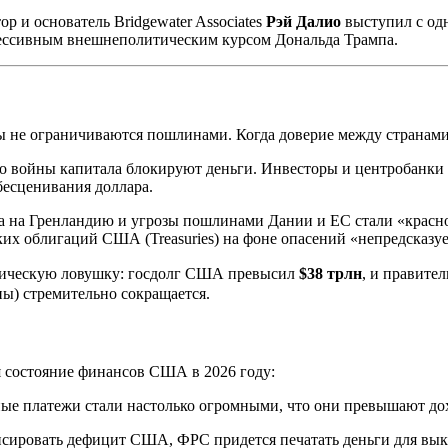
ор и основатель Bridgewater Associates
Рэй Далио
выступил с одн
рессивным внешнеполитическим курсом Дональда Трампа.
 не ограничиваются пошлинами. Когда доверие между странами
о войны капитала блокируют деньги. Инвесторы и центробанки
бесценивания доллара.
а на Гренландию и угрозы пошлинами Дании и ЕС стали «красно
ких облигаций США (Treasuries) на фоне опасений «непредсказу
тическую ловушку: госдолг США превысил
$38 трлн
, и правите
ы) стремительно сокращается.
 состояние финансов США в 2026 году:
ные платежи стали настолько огромными, что они превышают д
сировать дефицит США, ФРС придется печатать деньги для выку