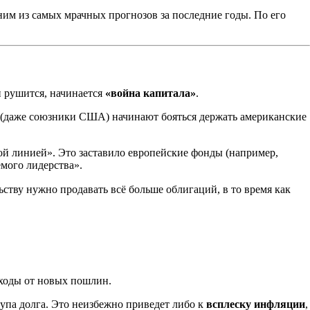
им из самых мрачных прогнозов за последние годы. По его
 рушится, начинается
«война капитала»
.
 (даже союзники США) начинают бояться держать американские
й линией». Это заставило европейские фонды (например,
емого лидерства».
льству нужно продавать всё больше облигаций, в то время как
оходы от новых пошлин.
па долга. Это неизбежно приведет либо к
всплеску инфляции
,