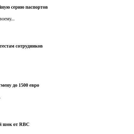
йную серию паспортов
оему...
тестам сотрудников
мену до 1500 евро
.
ый шок от RBC