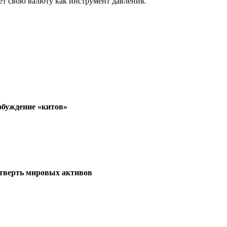
ует свою валюту как инструмент давления.
обуждение «китов»
етверть мировых активов