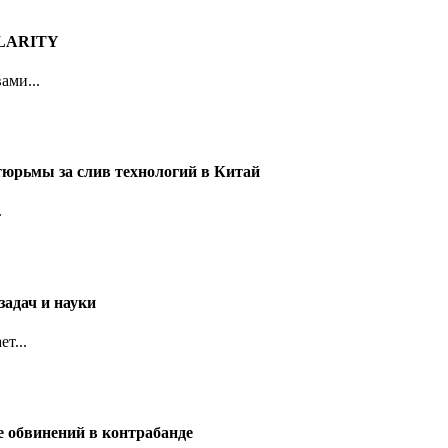
 CLARITY
ами...
тюрьмы за слив технологий в Китай
.
задач и науки
т...
е обвинений в контрабанде