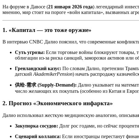
На форуме в Давосе (
21 января 2026 года
) легендарный инвест
мнению, мир стоит на пороге «войн капитала», вызванных аг
1. «Капитал — это тоже оружие»
В интервью CNBC Далио пояснил, что современные конфликты
Суть угрозы:
Если торговые войны блокируют товары, т
облигации из-за риска санкций, заморозки активов или о
Гренландский казус:
По словам Далио, претензии Трамп
датский
AkademikerPension
) начать распродажу казначейс
供给-需求 (Supply-Demand):
Далио указывает на матема
число желающих их покупать (особенно из Китая и Европ
2. Прогноз «Экономического инфаркта»
Далио использовал жесткую медицинскую аналогию, описывая
Закупорка сосудов:
Долг рос годами, но сейчас процент
Сценарий коллапса:
Если иностранцы перестанут финан