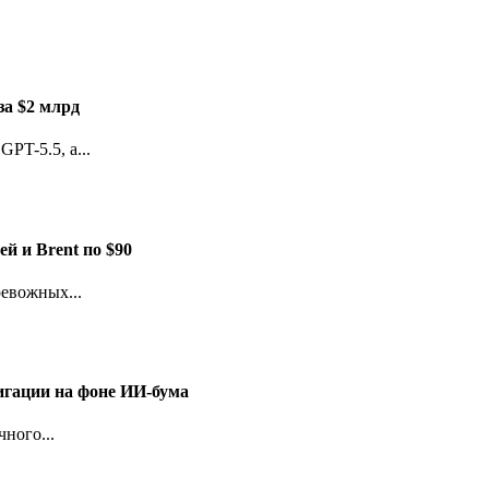
за $2 млрд
PT-5.5, а...
й и Brent по $90
евожных...
игации на фоне ИИ-бума
ного...