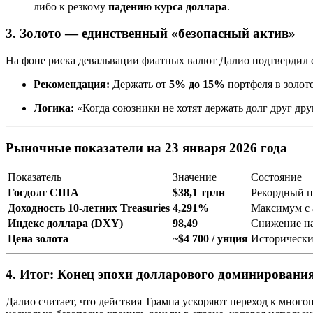
либо к резкому
падению курса доллара
.
3. Золото — единственный «безопасный актив»
На фоне риска девальвации фиатных валют Далио подтвердил св
Рекомендация:
Держать от
5% до 15%
портфеля в золоте
Логика:
«Когда союзники не хотят держать долг друг дру
Рыночные показатели на 23 января 2026 года
Показатель
Значение
Состояние
Госдолг США
$38,1 трлн
Рекордный 
Доходность 10-летних Treasuries
4,291%
Максимум с 
Индекс доллара (DXY)
98,49
Снижение на
Цена золота
~$4 700 / унция
Историческ
4. Итог: Конец эпохи долларового доминировани
Далио считает, что действия Трампа ускоряют переход к много