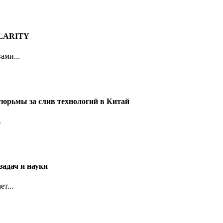
 CLARITY
ами...
тюрьмы за слив технологий в Китай
.
задач и науки
т...