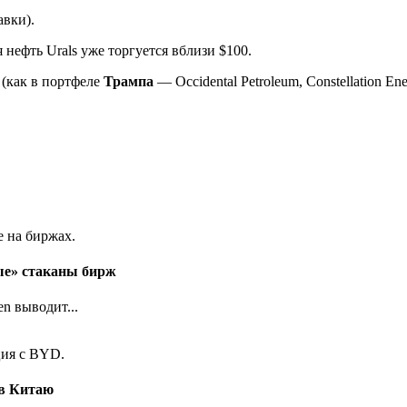
вки).
ья нефть Urals уже торгуется вблизи $100.
 (как в портфеле
Трампа
— Occidental Petroleum, Constellation Ene
ые» стаканы бирж
n выводит...
ов Китаю