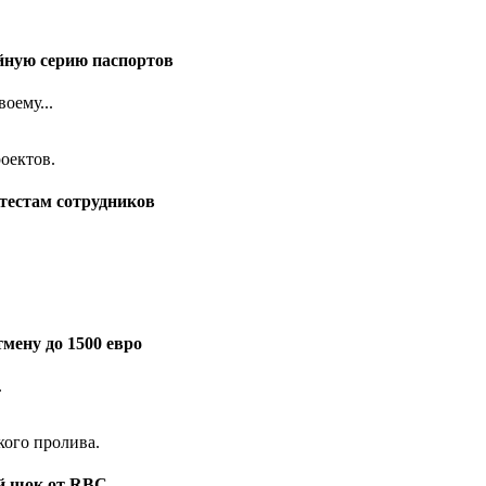
йную серию паспортов
оему...
тестам сотрудников
мену до 1500 евро
.
ый шок от RBC