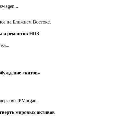
wagen...
ы и ремонтов НПЗ
sa...
обуждение «китов»
етверть мировых активов