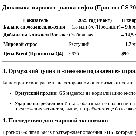
Динамика мирового рынка нефти (Прогноз GS 20
Показатель
2025 год (Факт)
II ква
Баланс спроса/предложения
+1,8 млн б/с (Профицит)
– 9,6 
Добыча на Ближнем Востоке
Стабильная
– 14,5 
Мировой спрос
Растущий
– 1,7 м
Цена Brent (Прогноз на Q4)
~$75
$90
3. Ормузский тупик и «ценовое подавление» спро
Банк строит свои расчеты на осторожном оптимизме относител
Ормузский пролив:
GS надеется на нормализацию экспор
Удар по потреблению:
Из-за заоблачных цен на бензин и
предложения затянется, рынку потребуется еще более же
4. Последствия для мировой экономики
Прогноз Goldman Sachs подтверждает опасения
ЕЦБ
, который