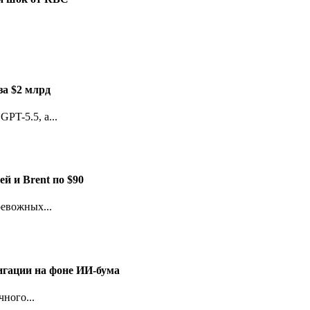
за $2 млрд
PT-5.5, а...
й и Brent по $90
евожных...
игации на фоне ИИ-бума
ного...