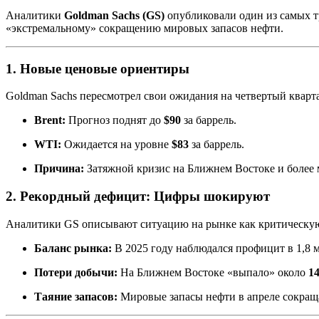
Аналитики
Goldman Sachs (GS)
опубликовали один из самых т
«экстремальному» сокращению мировых запасов нефти.
1. Новые ценовые ориентиры
Goldman Sachs пересмотрел свои ожидания на четвертый кварт
Brent:
Прогноз поднят до
$90
за баррель.
WTI:
Ожидается на уровне
$83
за баррель.
Причина:
Затяжной кризис на Ближнем Востоке и более 
2. Рекордный дефицит: Цифры шокируют
Аналитики GS описывают ситуацию на рынке как критическую.
Баланс рынка:
В 2025 году наблюдался профицит в 1,8 м
Потери добычи:
На Ближнем Востоке «выпало» около
14
Таяние запасов:
Мировые запасы нефти в апреле сокра