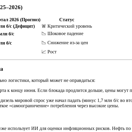
25–2026)
ртал 2026 (Прогноз)
Статус
млн б/с (Дефицит)
🚨 Критический уровень
📉 Шоковое падение
млн б/с
📉 Снижение из-за цен
лн б/с
📈 Рост
са
ьно логистики, который может не оправдаться:
та к концу июня. Если блокада продлится дольше, цены могут пр
 дизель мировой спрос уже начал падать (минус 1,7 млн б/с во 
сткое «самоограничение» потребления через высокие цены.
 уже использует ИИ для оценки инфляционных рисков. Нефть по $