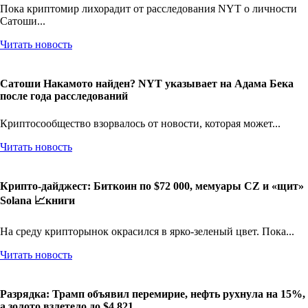
Пока криптомир лихорадит от расследования NYT о личности
Сатоши...
Читать новость
Сатоши Накамото найден? NYT указывает на Адама Бека
после года расследований
Криптосообщество взорвалось от новости, которая может...
Читать новость
Крипто-дайджест: Биткоин по $72 000, мемуары CZ и «щит»
Solana 📈книги
На среду крипторынок окрасился в ярко-зеленый цвет. Пока...
Читать новость
Разрядка: Трамп объявил перемирие, нефть рухнула на 15%,
а золото взлетело до $4 821