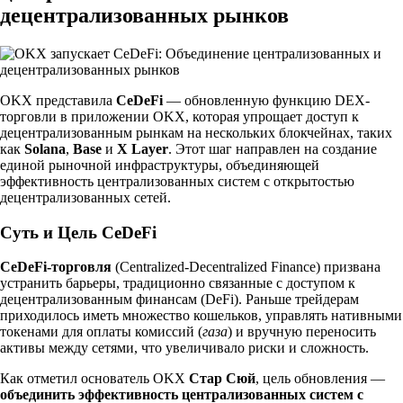
децентрализованных рынков
OKX представила
CeDeFi
— обновленную функцию DEX-
торговли в приложении OKX, которая упрощает доступ к
децентрализованным рынкам на нескольких блокчейнах, таких
как
Solana
,
Base
и
X Layer
. Этот шаг направлен на создание
единой рыночной инфраструктуры, объединяющей
эффективность централизованных систем с открытостью
децентрализованных сетей.
Суть и Цель CeDeFi
CeDeFi-торговля
(Centralized-Decentralized Finance) призвана
устранить барьеры, традиционно связанные с доступом к
децентрализованным финансам (DeFi). Раньше трейдерам
приходилось иметь множество кошельков, управлять нативными
токенами для оплаты комиссий (
газа
) и вручную переносить
активы между сетями, что увеличивало риски и сложность.
Как отметил основатель OKX
Стар Сюй
, цель обновления —
объединить эффективность централизованных систем с