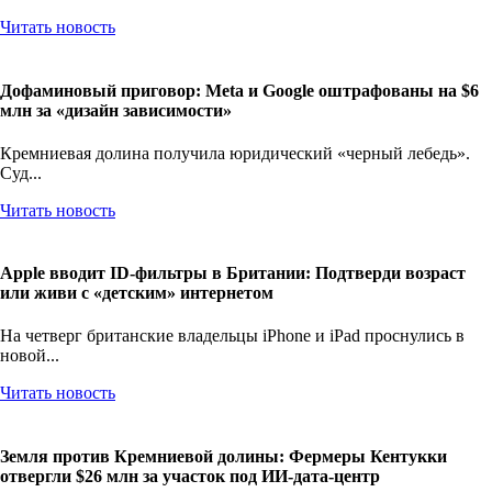
TikTok официально подтвердил свои амбиции стать не просто...
Читать новость
Дофаминовый приговор: Meta и Google оштрафованы на $6
млн за «дизайн зависимости»
Кремниевая долина получила юридический «черный лебедь».
Суд...
Читать новость
Apple вводит ID-фильтры в Британии: Подтверди возраст
или живи с «детским» интернетом
На четверг британские владельцы iPhone и iPad проснулись в
новой...
Читать новость
Земля против Кремниевой долины: Фермеры Кентукки