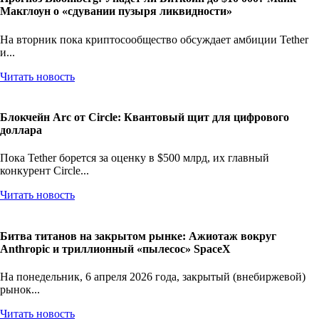
Прогноз Bloomberg: Упадет ли Биткоин до $10 000? Майк
Макглоун о «сдувании пузыря ликвидности»
На вторник пока криптосообщество обсуждает амбиции Tether
и...
Читать новость
Блокчейн Arc от Circle: Квантовый щит для цифрового
доллара
Пока Tether борется за оценку в $500 млрд, их главный
конкурент Circle...
Читать новость
Битва титанов на закрытом рынке: Ажиотаж вокруг
Anthropic и триллионный «пылесос» SpaceX
На понедельник, 6 апреля 2026 года, закрытый (внебиржевой)
рынок...