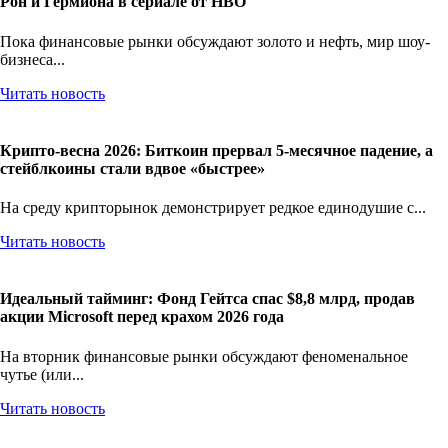
Магия больших денег: Сколько заработают новые Гарри,
Рон и Гермиона в сериале от HBO
Пока финансовые рынки обсуждают золото и нефть, мир шоу-
бизнеса...
Читать новость
Крипто-весна 2026: Биткоин прервал 5-месячное падение, а
стейблкоины стали вдвое «быстрее»
На среду крипторынок демонстрирует редкое единодушие с...
Читать новость
Идеальный тайминг: Фонд Гейтса спас $8,8 млрд, продав
акции Microsoft перед крахом 2026 года
На вторник финансовые рынки обсуждают феноменальное
чутье (или...
Читать новость