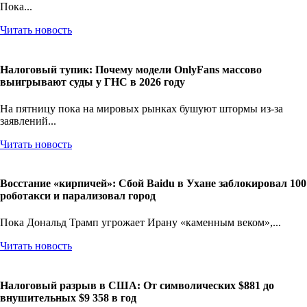
Крипторынок обсуждает финансовую дерзость десятилетия.
Пока...
Читать новость
Налоговый тупик: Почему модели OnlyFans массово
выигрывают суды у ГНС в 2026 году
На пятницу пока на мировых рынках бушуют штормы из-за
заявлений...
Читать новость
Восстание «кирпичей»: Сбой Baidu в Ухане заблокировал 100
роботакси и парализовал город
Пока Дональд Трамп угрожает Ирану «каменным веком»,...
Читать новость
Налоговый разрыв в США: От символических $881 до