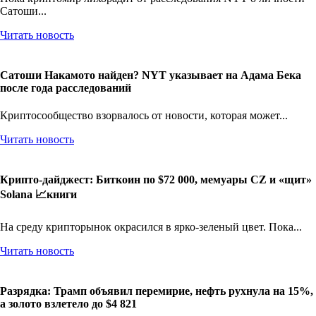
Пока криптомир лихорадит от расследования NYT о личности
Сатоши...
Читать новость
Сатоши Накамото найден? NYT указывает на Адама Бека
после года расследований
Криптосообщество взорвалось от новости, которая может...
Читать новость
Крипто-дайджест: Биткоин по $72 000, мемуары CZ и «щит»
Solana 📈книги
На среду крипторынок окрасился в ярко-зеленый цвет. Пока...
Читать новость
Разрядка: Трамп объявил перемирие, нефть рухнула на 15%,