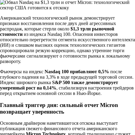
Американский технологический рынок демонстрирует
признаки восстановления после двух дней агрессивных
распродаж, которые стерли около
$1,3 трлн рыночной
стоимости
из индекса Nasdaq 100. Опасения инвесторов
относительно перегретости сегмента искусственного интеллекта
(ИИ) и слишком высоких оценок технологических гигантов
спровоцировали резкую коррекцию, однако утренние торги
фьючерсами сигнализируют о готовности рынка к локальному
развороту.
Фьючерсы на индекс
Nasdaq 100 прибавляют 0,5%
после
глубокого падения на 3,3% в ходе предыдущей торговой сессии.
Индекс широкого рынка
S&P 500 также демонстрирует
умеренный рост на 0,14%
, стабилизируя настроения трейдеров
перед открытием основной сессии в Нью-Йорке.
Главный триггер дня: сильный отчет Micron
возвращает уверенность
Основным драйвером наметившегося отскока выступает
публикация свежего финансового отчета американского
чипмейкера
Micron Technology
, который традиционно служит