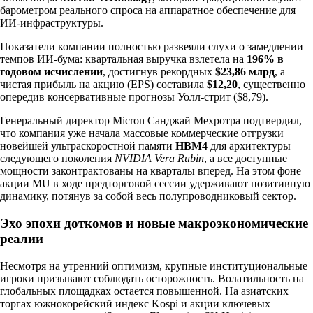
барометром реального спроса на аппаратное обеспечение для
ИИ-инфраструктуры.
Показатели компании полностью развеяли слухи о замедлении
темпов ИИ-бума: квартальная выручка взлетела на
196% в
годовом исчислении
, достигнув рекордных
$23,86 млрд
, а
чистая прибыль на акцию (EPS) составила
$12,20
, существенно
опередив консервативные прогнозы Уолл-стрит ($8,79).
Генеральный директор Micron Санджай Мехротра подтвердил,
что компания уже начала массовые коммерческие отгрузки
новейшей ультраскоростной памяти
HBM4
для архитектуры
следующего поколения
NVIDIA Vera Rubin
, а все доступные
мощности законтрактованы на кварталы вперед. На этом фоне
акции MU в ходе предторговой сессии удерживают позитивную
динамику, потянув за собой весь полупроводниковый сектор.
Эхо эпохи доткомов и новые макроэкономические
реалии
Несмотря на утренний оптимизм, крупные институциональные
игроки призывают соблюдать осторожность. Волатильность на
глобальных площадках остается повышенной. На азиатских
торгах южнокорейский индекс Kospi и акции ключевых