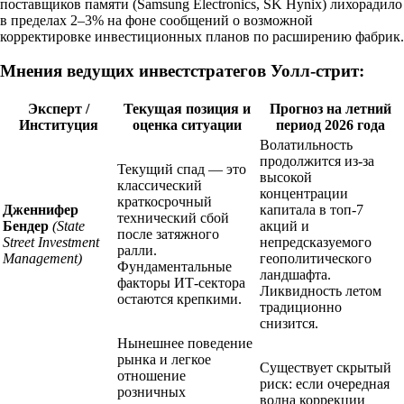
поставщиков памяти (Samsung Electronics, SK Hynix) лихорадило
в пределах 2–3% на фоне сообщений о возможной
корректировке инвестиционных планов по расширению фабрик.
Мнения ведущих инвестстратегов Уолл-стрит:
Эксперт /
Текущая позиция и
Прогноз на летний
Институция
оценка ситуации
период 2026 года
Волатильность
продолжится из-за
Текущий спад — это
высокой
классический
концентрации
краткосрочный
Дженнифер
капитала в топ-7
технический сбой
Бендер
(State
акций и
после затяжного
Street Investment
непредсказуемого
ралли.
Management)
геополитического
Фундаментальные
ландшафта.
факторы ИТ-сектора
Ликвидность летом
остаются крепкими.
традиционно
снизится.
Нынешнее поведение
рынка и легкое
Существует скрытый
отношение
риск: если очередная
розничных
волна коррекции