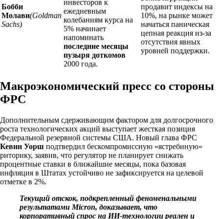
инвесторов к
Бобби
продавит индексы на
ежедневным
Молави
(Goldman
10%, на рынке может
колебаниям курса на
Sachs)
начаться паническая
5% начинает
цепная реакция из-за
напоминать
отсутствия явных
последние месяцы
уровней поддержки.
пузыря доткомов
2000 года.
Макроэкономический пресс со стороны
ФРС
Дополнительным сдерживающим фактором для долгосрочного
роста технологических акций выступает жесткая позиция
Федеральной резервной системы США. Новый глава ФРС
Кевин Уорш
подтвердил бескомпромиссную «ястребиную»
риторику, заявив, что регулятор не планирует снижать
процентные ставки в ближайшие месяцы, пока базовая
инфляция в Штатах устойчиво не зафиксируется на целевой
отметке в 2%.
Текущий отскок, подкрепленный феноменальными
результатами Micron, доказывает, что
корпоративный спрос на ИИ-технологии реален и