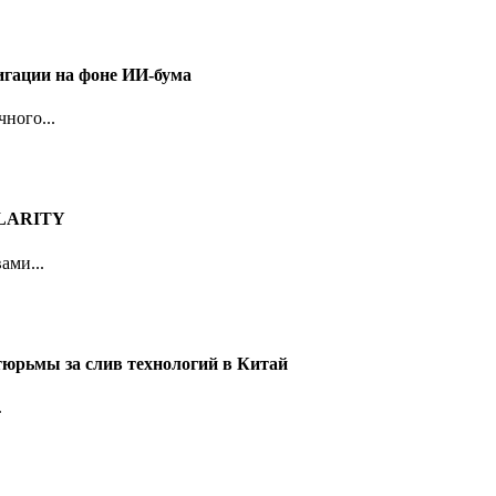
игации на фоне ИИ-бума
ного...
 CLARITY
ами...
тюрьмы за слив технологий в Китай
.