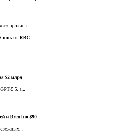
.
ый шок от RBC
за $2 млрд
PT-5.5, а...
й и Brent по $90
евожных...