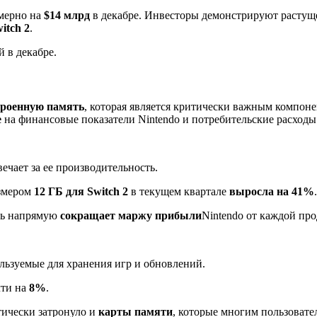
мерно на
$14 млрд
в декабре. Инвесторы демонстрируют растуще
itch 2
.
 в декабре.
троенную память
, которая является критически важным компон
е
на финансовые показатели Nintendo и потребительские расходы
чает за ее производительность.
азмером
12 ГБ для Switch 2
в текущем квартале
выросла на 41%
.
ть напрямую
сокращает маржу прибыли
Nintendo от каждой пр
ьзуемые для хранения игр и обновлений.
чти на
8%
.
ически затронуло и
карты памяти
, которые многим пользовате