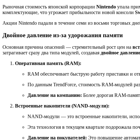
Рыночная стоимость японской корпорации
Nintendo
упала при
комплектующие, что угрожает прибыльности новой консоли
Sw
Акции Nintendo падали в течение семи из восьми торговых дней
Двойное давление из-за удорожания памяти
Основная причина опасений — стремительный рост цен на
вс
затрагивает сразу два типа модулей, создавая
двойное давлени
Оперативная память (RAM):
RAM обеспечивает быструю работу приставки и отве
По данным TrendForce, стоимость RAM-модулей р
Давление на компанию:
Более дорогая RAM-памя
Встроенные накопители (NAND-модули):
NAND-модули — это встроенные накопители, испол
Эта технология в текущем квартале подорожала по
Давление на покупателей:
Это повышение автомат