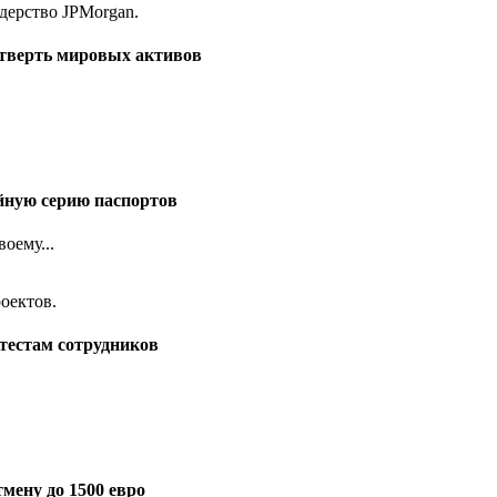
етверть мировых активов
йную серию паспортов
оему...
тестам сотрудников
мену до 1500 евро