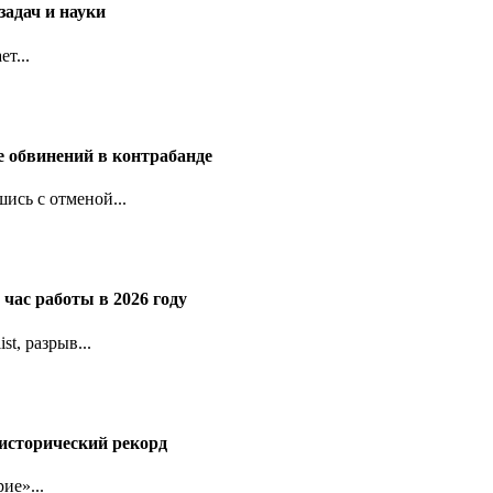
задач и науки
т...
е обвинений в контрабанде
ись с отменой...
час работы в 2026 году
t, разрыв...
исторический рекорд
ие»...