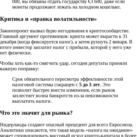
000, вы обязаны отдать государству €3 600, даже если
монеты продолжают лежать на холодном кошельке.
Критика и «правка волатильности»
Законопроект вызвал бурю негодования в криптосообществе.
Главный аргумент противников: крипта может вырасти к 31
декабря (когда фиксируется налог), а затем рухнуть 2 января. В
итоге инвестор заплатит налог с прибыли, которой у него уже
нет физически.
Чтобы хоть как-то смягчить удар, сегодня депутаты приняли
важную поправку:
Срок обязательного пересмотра эффективности этой
налоговой системы сокращен с
5 до 3 лет
. Это
позволит быстрее внести изменения, если рынок
захлестнет волна банкротств из-за невозможности
выплатить налоги.
Что это значит для рынка?
Нидерланды создают опасный прецедент для всего Евросоюза.
Аналитики опасаются, что такая модель «налога на ожидание»
может спровоцировать массовый исход крипто-капитала в более