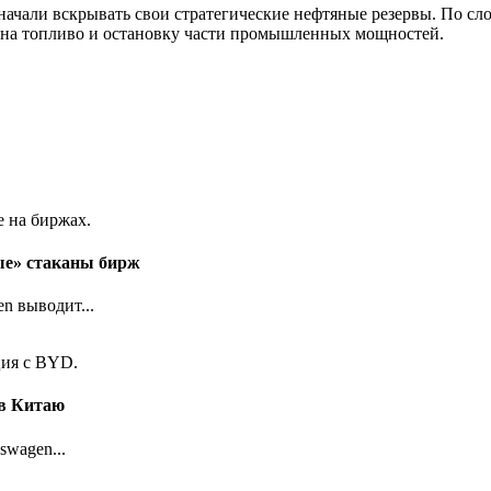
ачали вскрывать свои стратегические нефтяные резервы. По сл
в на топливо и остановку части промышленных мощностей.
ые» стаканы бирж
n выводит...
ов Китаю
wagen...