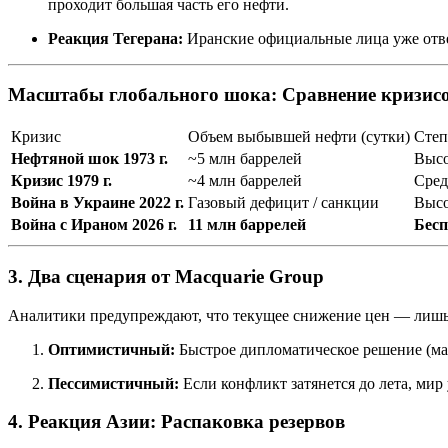
проходит большая часть его нефти.
Реакция Тегерана:
Иранские официальные лица уже отвер
Масштабы глобального шока: Сравнение кризис
Кризис
Объем выбывшей нефти (сутки)
Степ
Нефтяной шок 1973 г.
~5 млн баррелей
Высо
Кризис 1979 г.
~4 млн баррелей
Сред
Война в Украине 2022 г.
Газовый дефицит / санкции
Высо
Война с Ираном 2026 г.
11 млн баррелей
Бесп
3. Два сценария от Macquarie Group
Аналитики предупреждают, что текущее снижение цен — лишь
Оптимистичный:
Быстрое дипломатическое решение (ма
Пессимистичный:
Если конфликт затянется до лета, мир
4. Реакция Азии: Распаковка резервов