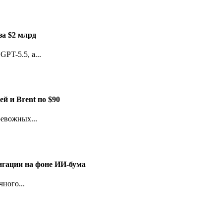
за $2 млрд
PT-5.5, а...
й и Brent по $90
евожных...
игации на фоне ИИ-бума
ного...