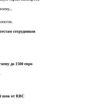
оему...
тестам сотрудников
мену до 1500 евро
.
ый шок от RBC