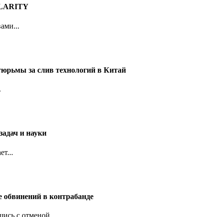
 CLARITY
ами...
тюрьмы за слив технологий в Китай
.
задач и науки
т...
е обвинений в контрабанде
ись с отменой...