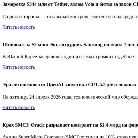
Заморозка $344 млн от Tether, взлом Volo и битва за закон
С одной стороны — тотальный контроль эмитентов над средств
Читать новость
Шпионаж за $2 млн: Экс-сотрудник Samsung получил 7 лет 
В Южной Корее завершился один из самых громких судебных..
Читать новость
Эра автономности: OpenAI запустила GPT-5.5 для сложных 
На пятницу, 24 апреля 2026 года, технологический мир обсуждае
Читать новость
Крах SMCI: Oracle разрывает контракт на $1,4 млрд на фон
Акции Super Micro Computer (SMCI) рухнули на 10%, столкнувш