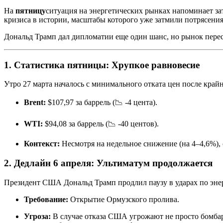
На
пятницу
ситуация на энергетических рынках напоминает за
кризиса в истории, масштабы которого уже затмили потрясения
Дональд Трамп дал дипломатии еще один шанс, но рынок перес
1. Статистика пятницы: Хрупкое равновесие
Утро 27 марта началось с минимального отката цен после край
Brent:
$107,97 за баррель (📉 -4 цента).
WTI:
$94,08 за баррель (📉 -40 центов).
Контекст:
Несмотря на недельное снижение (на 4–4,6%),
2. Дедлайн 6 апреля: Ультиматум продолжается
Президент США Дональд Трамп продлил паузу в ударах по эне
Требование:
Открытие Ормузского пролива.
Угроза:
В случае отказа США угрожают не просто бомбар