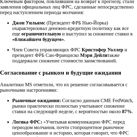
Ключевым фактором, повлиявшим на возврат к прогнозу, стали
заявления официальных лиц ФРС, сделанные непосредственно
перед наступлением периода молчания:
Джон Уильямс
(Президент ФРБ Нью-Йорка)
охарактеризовал денежно-кредитную политику как все
еще
ограничительную
и выступил за снижение ставки в
«ближайшем будущем»
.
Член Совета управляющих ФРС
Кристофер Уоллер
и
президент ФРБ Сан-Франциско
Мэри Дейли
также
поддержали снижение стоимости заимствований.
Согласование с рынком и будущие ожидания
Аналитики MS отметили, что их решение согласовывается с
рыночными настроениями:
Рыночные ожидания:
Согласно данным CME FedWatch,
рынки практически полностью учитывают снижение
ставки на следующей неделе, с вероятностью около
87%
.
Логика ФРС:
«Учитывая коммуникацию ФРС перед
периодом молчания, почти стопроцентное рыночное
ценообразование и историю, которая говорит, что ФРС