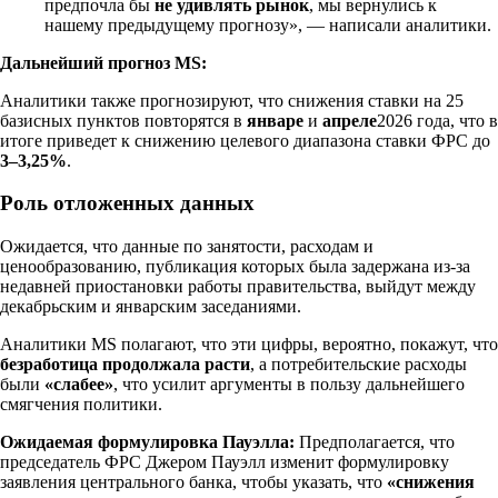
предпочла бы
не удивлять рынок
, мы вернулись к
нашему предыдущему прогнозу», — написали аналитики.
Дальнейший прогноз MS:
Аналитики также прогнозируют, что снижения ставки на 25
базисных пунктов повторятся в
январе
и
апреле
2026 года, что в
итоге приведет к снижению целевого диапазона ставки ФРС до
3–3,25%
.
Роль отложенных данных
Ожидается, что данные по занятости, расходам и
ценообразованию, публикация которых была задержана из-за
недавней приостановки работы правительства, выйдут между
декабрьским и январским заседаниями.
Аналитики MS полагают, что эти цифры, вероятно, покажут, что
безработица продолжала расти
, а потребительские расходы
были
«слабее»
, что усилит аргументы в пользу дальнейшего
смягчения политики.
Ожидаемая формулировка Пауэлла:
Предполагается, что
председатель ФРС Джером Пауэлл изменит формулировку
заявления центрального банка, чтобы указать, что
«снижения