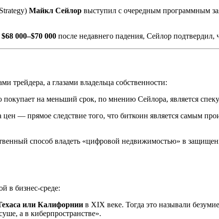
Strategy)
Майкл Сейлор
выступил с очередным программным зая
е
$68 000–$70 000
после недавнего падения, Сейлор подтвердил, ч
ми трейдера, а глазами владельца собственности:
о покупает на меньший срок, по мнению Сейлора, является спеку
 цен — прямое следствие того, что биткоин является самым пр
твенный способ владеть «цифровой недвижимостью» в защищен
й в бизнес-среде:
Техаса или Калифорнии
в XIX веке. Тогда это называли безуми
суше, а в киберпространстве».