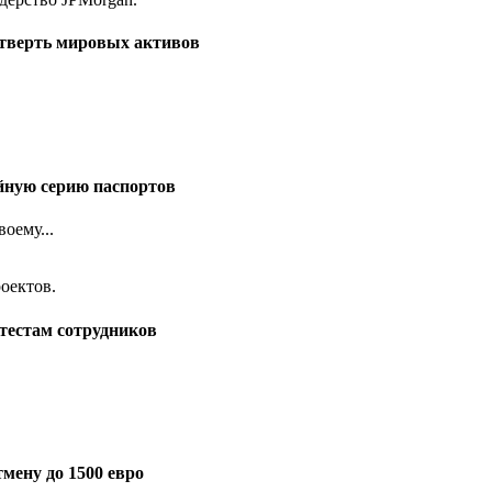
етверть мировых активов
йную серию паспортов
оему...
тестам сотрудников
мену до 1500 евро