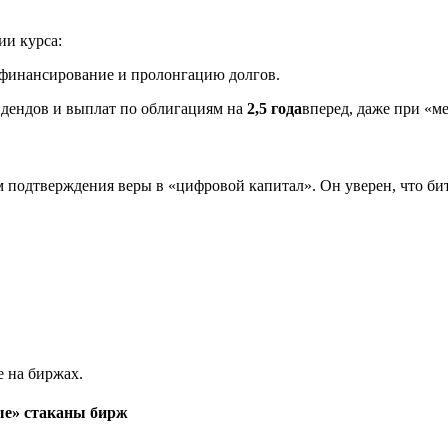
ии курса:
ефинансирование и пролонгацию долгов.
идендов и выплат по облигациям на
2,5 года
вперед, даже при «м
м подтверждения веры в «цифровой капитал». Он уверен, что би
ые» стаканы бирж