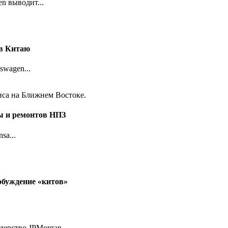
n выводит...
ов Китаю
wagen...
ы и ремонтов НПЗ
sa...
обуждение «китов»