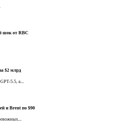
.
ый шок от RBC
за $2 млрд
PT-5.5, а...
й и Brent по $90
евожных...