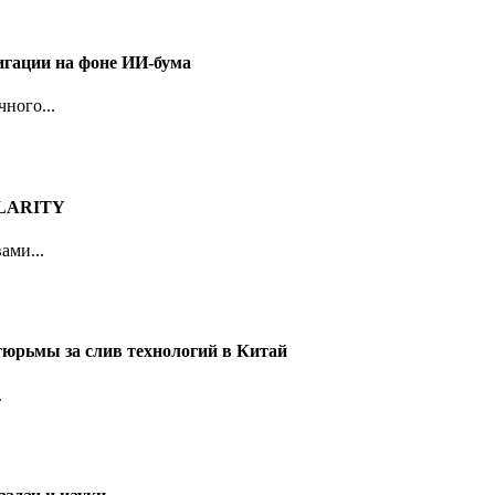
игации на фоне ИИ-бума
ного...
 CLARITY
ами...
тюрьмы за слив технологий в Китай
.