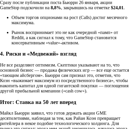
Сразу после публикации поста Бьюрри 26 января, акции
GameStop подскочили на
8,8%
, закрывшись на отметке
$24,01
.
Объем торгов опционами на рост (Calls) достиг месячного
максимума.
Рынок воспринимает это не как очередной «памп» от
Reddit, а как сигнал к тому, что GameStop становится
консервативным «value»-активом.
4. Риски и «Медвежий» взгляд
Не все разделяют оптимизм. Скептики указывают на то, что
основной бизнес — продажа физических игр — все еще остается
«тающим айсбергом». Бьюрри сам признал это, отметив, что
Коэн «выжимает максимум из посредственного бизнеса», чтобы
накопить капитал для одной гигантской покупки — поглощения
другой прибыльной компании («cash cow»).
Итог: Ставка на 50 лет вперед
Майкл Бьюрри заявил, что готов держать акции GME
десятилетиями, наблюдая за тем, как Райан Коэн превращает
ритейлера в некое подобие технологического холдинга. Для
рынка это сигнал: эпоха мем-акций закончилась, началась эпоха