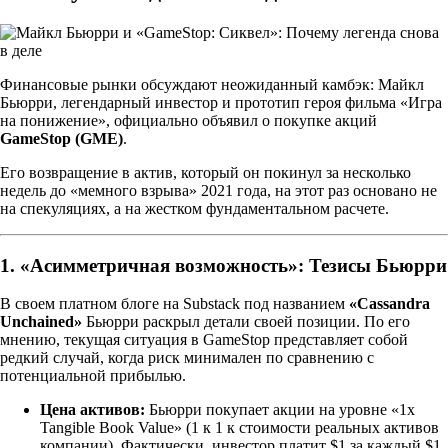
Финансовые рынки обсуждают неожиданный камбэк: Майкл
Бьюрри, легендарный инвестор и прототип героя фильма «Игра
на понижение», официально объявил о покупке акций
GameStop (GME)
.
Его возвращение в актив, который он покинул за несколько
недель до «мемного взрыва» 2021 года, на этот раз основано не
на спекуляциях, а на жестком фундаментальном расчете.
1. «Асимметричная возможность»: Тезисы Бьюрри
В своем платном блоге на Substack под названием
«Cassandra
Unchained»
Бьюрри раскрыл детали своей позиции. По его
мнению, текущая ситуация в GameStop представляет собой
редкий случай, когда риск минимален по сравнению с
потенциальной прибылью.
Цена активов:
Бьюрри покупает акции на уровне «1x
Tangible Book Value» (1 к 1 к стоимости реальных активов
компании). Фактически, инвестор платит $1 за каждый $1