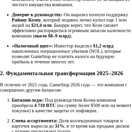
чистого имущества компании.
Доверие к руководству:
Он выразил полную поддержку
Райану Коэну
, который недавно лично купил еще 1 млн
акций на
$21,4 млн
. Бьюрри верит, что Коэн сможет
эффективно распорядиться огромным запасом наличности
компании (
около $8–9 млрд
).
«Налоговый щит»:
Инвестор выделил
$1,2 млрд
накопленных операционных убытков (NOL), которые
позволят GameStop не платить налоги на будущую
прибыль в течение многих лет.
2. Фундаментальная трансформация 2025–2026
В отличие от 2021 года, GameStop 2026 года — это компания с
совершенно другим балансом:
Биткоин-хедж:
Под руководством Коэна компания
приобрела
4 710 BTC
(на сумму более $500 млн на момент
покупки) в качестве защиты от инфляции.
Смена ассортимента:
Доля коллекционных товаров и
карточек выросла до
31%
, в то время как продажи дисков
с играми продолжают падать.