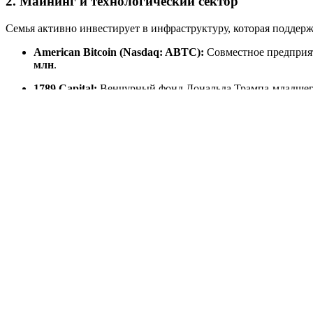
2. Майнинг и технологический сектор
Семья активно инвестирует в инфраструктуру, которая подде
American Bitcoin (Nasdaq: ABTC):
Совместное предприя
млн
.
1789 Capital:
Венчурный фонд Дональда Трампа-младшего
млрд
. Фонд уже вложил $800 млн в ИИ-стартапы (включ
3. Теневая сторона: Крах Trump Media и термоя
Единственным крупным провалом года стали акции
Trump Med
Падение:
За 12 месяцев стоимость акций материнской ком
Слияние с TAE Technologies:
Чтобы спасти компанию, в 
года первую промышленную термоядерную электростанци
Структура капитала семьи Трампа (Январь 2026)
Сектор актива
Оценка (Bloomberg