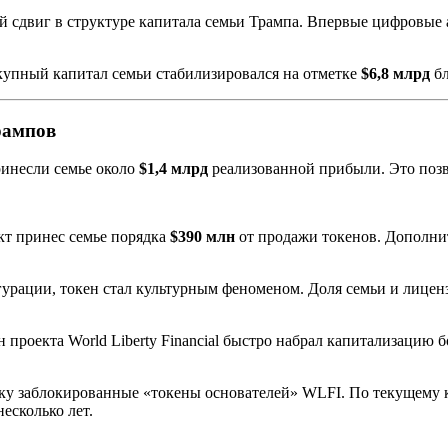
 сдвиг в структуре капитала семьи Трампа. Впервые цифровые 
окупный капитал семьи стабилизировался на отметке
$6,8 млрд
бл
рампов
ринесли семье около
$1,4 млрд
реализованной прибыли. Это позв
т принес семье порядка
$390 млн
от продажи токенов. Дополн
урации, токен стал культурным феноменом. Доля семьи и лице
проекта World Liberty Financial быстро набрал капитализацию 
у заблокированные «токены основателей» WLFI. По текущему кур
несколько лет.