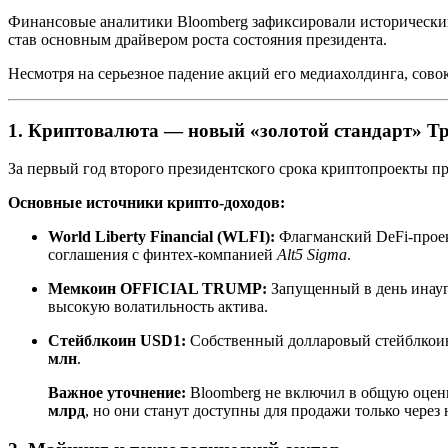
Финансовые аналитики Bloomberg зафиксировали исторический
став основным драйвером роста состояния президента.
Несмотря на серьезное падение акций его медиахолдинга, сов
1. Криптовалюта — новый «золотой стандарт» Т
За первый год второго президентского срока криптопроекты п
Основные источники крипто-доходов:
World Liberty Financial (WLFI):
Флагманский DeFi-проек
соглашения с финтех-компанией
Alt5 Sigma
.
Мемкоин OFFICIAL TRUMP:
Запущенный в день инауг
высокую волатильность актива.
Стейблкоин USD1:
Собственный долларовый стейблкоин 
млн
.
Важное уточнение:
Bloomberg не включил в общую оценк
млрд
, но они станут доступны для продажи только через 