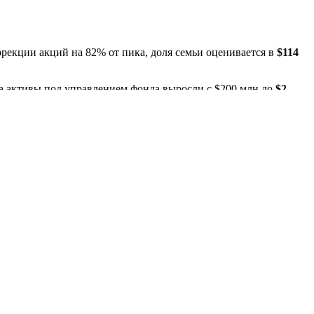
ррекции акций на 82% от пика, доля семьи оценивается в
$114
да активы под управлением фонда выросли с $200 млн до
$2
Anduril
,
Hadrian
).
ло $10).
игантом
TAE Technologies
. Цель — построить к середине 2026
 акции DJT временно подскочили на 35%.