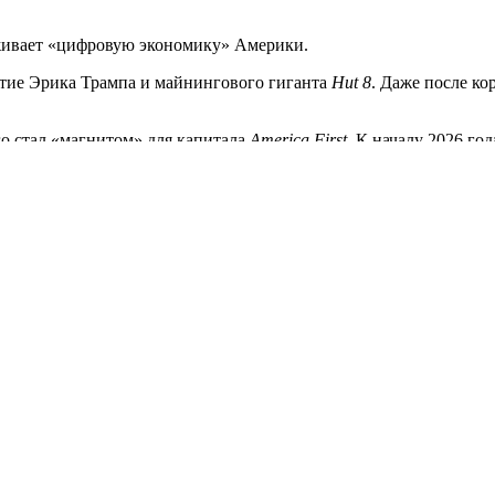
рживает «цифровую экономику» Америки.
тие Эрика Трампа и майнингового гиганта
Hut 8
. Даже после ко
 стал «магнитом» для капитала
America First
. К началу 2026 го
ая партнера Nvidia — компанию
Groq
) и оборонные технологии (
дерный «спасательный круг»
ia & Technology Group (DJT)
.
пании Truth Social рухнула на
66%
(с пиковых $80 до уровня око
декабре 2025 года было объявлено о слиянии с термоядерным г
ю для питания ИИ-центров обработки данных. На этой новости
)
Тренд