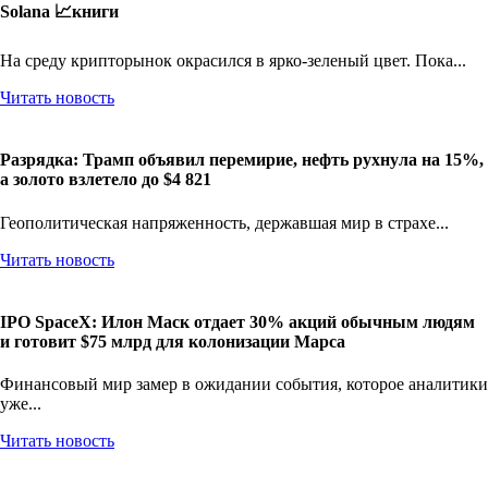
Крипто-дайджест: Биткоин по $72 000, мемуары CZ и «щит»
Solana 📈книги
На среду крипторынок окрасился в ярко-зеленый цвет. Пока...
Читать новость
Разрядка: Трамп объявил перемирие, нефть рухнула на 15%,
а золото взлетело до $4 821
Геополитическая напряженность, державшая мир в страхе...
Читать новость
IPO SpaceX: Илон Маск отдает 30% акций обычным людям
и готовит $75 млрд для колонизации Марса
Финансовый мир замер в ожидании события, которое аналитики
уже...
Читать новость