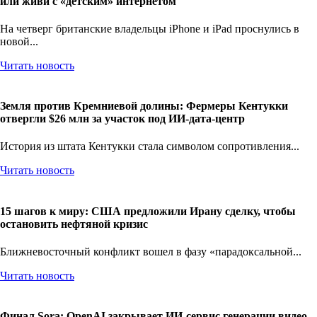
Apple вводит ID-фильтры в Британии: Подтверди возраст
или живи с «детским» интернетом
На четверг британские владельцы iPhone и iPad проснулись в
новой...
Читать новость
Земля против Кремниевой долины: Фермеры Кентукки
отвергли $26 млн за участок под ИИ-дата-центр
История из штата Кентукки стала символом сопротивления...
Читать новость
15 шагов к миру: США предложили Ирану сделку, чтобы
остановить нефтяной кризис
Ближневосточный конфликт вошел в фазу «парадоксальной...
Читать новость