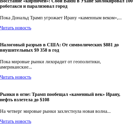
Восстание «кирпичей»: Сбой Baidu в Ухане заблокировал 100
роботакси и парализовал город
Пока Дональд Трамп угрожает Ирану «каменным веком»,...
Читать новость
Налоговый разрыв в США: От символических $881 до
внушительных $9 358 в год
Пока мировые рынки лихорадит от геополитики,
американские...
Читать новость
Рынки в огне: Трамп пообещал «каменный век» Ирану,
нефть взлетела до $108
На четверг мировые рынки захлестнула новая волна...
Читать новость