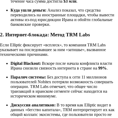
течение часа сумма достигла
$3 млн
.
Куда ушли деньги:
Анализ показал, что средства
переводились на иностранные площадки, чтобы вывести
активы из-под юрисдикции Ирана и обойти глобальные
банковские проверки.
2. Интернет-блокада: Метод TRM Labs
Если Elliptic фиксирует «всплеск», то компания TRM Labs
указывает на последовавшее за ним «затишье», вызванное
техническими причинами.
Digital Blackout:
Вскоре после начала конфликта власти
Ирана снизили связность интернета в стране на
99%
.
Паралич системы:
Без доступа к сети 11 миллионов
пользователей Nobitex потеряли возможность совершать
операции. TRM Labs отмечает, что общее число
транзакций в иранском сегменте сейчас находится на
историческом минимуме.
Дискуссия аналитиков:
В то время как Elliptic видит в
данных «бегство капитала», TRM интерпретирует их как
общий коллапс экосистемы, где пользователи просто не