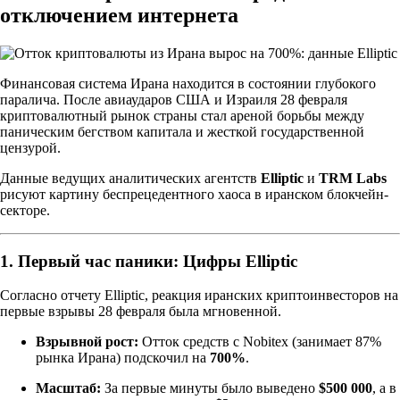
отключением интернета
Финансовая система Ирана находится в состоянии глубокого
паралича. После авиаударов США и Израиля 28 февраля
криптовалютный рынок страны стал ареной борьбы между
паническим бегством капитала и жесткой государственной
цензурой.
Данные ведущих аналитических агентств
Elliptic
и
TRM Labs
рисуют картину беспрецедентного хаоса в иранском блокчейн-
секторе.
1. Первый час паники: Цифры Elliptic
Согласно отчету Elliptic, реакция иранских криптоинвесторов на
первые взрывы 28 февраля была мгновенной.
Взрывной рост:
Отток средств с Nobitex (занимает 87%
рынка Ирана) подскочил на
700%
.
Масштаб:
За первые минуты было выведено
$500 000
, а в