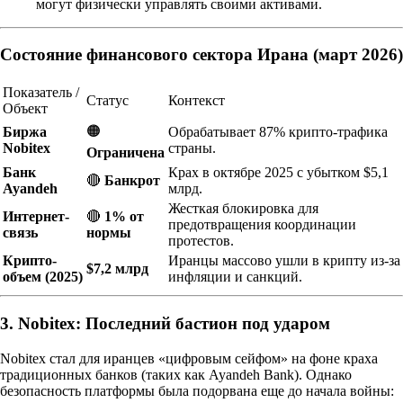
могут физически управлять своими активами.
Состояние финансового сектора Ирана (март 2026)
Показатель /
Статус
Контекст
Объект
🟠
Биржа
Обрабатывает 87% крипто-трафика
Nobitex
страны.
Ограничена
Банк
Крах в октябре 2025 с убытком $5,1
🔴
Банкрот
Ayandeh
млрд.
Жесткая блокировка для
Интернет-
🔴
1% от
предотвращения координации
связь
нормы
протестов.
Крипто-
Иранцы массово ушли в крипту из-за
$7,2 млрд
объем (2025)
инфляции и санкций.
3. Nobitex: Последний бастион под ударом
Nobitex стал для иранцев «цифровым сейфом» на фоне краха
традиционных банков (таких как Ayandeh Bank). Однако
безопасность платформы была подорвана еще до начала войны: