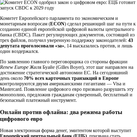
Комитет Европейского парламента по экономическим и
монетарным вопросам (
ECON
) сделал решающий шаг на пути к
созданию единой европейской цифровой валюты центрального
банка (CBDC). Пакет регулирующих документов, состоящий из
трех файлов, получил уверенную поддержку законодателей:
43
депутата проголосовали «за»
, 14 высказались против, и лишь
один воздержался.
По заявлению главного переговорщика со стороны фракции
Renew Europe
Жиля Буайе (Gilles Boyer), этот шаг направлен на
достижение стратегической автономии ЕС. На сегодняшний
день около
70% всех карточных транзакций в Европе
контролируются двумя американскими гигантами — Visa и
Mastercard. Появление цифрового евро призвано разрушить эту
монополию, предложив гражданам суверенный, бесплатный и
безопасный платежный инструмент.
Онлайн против офлайна: два режима работы
цифрового евро
Новая электронная форма денег, эмитентом которой выступит
Европейский центральный банк (ЕЦБ)
, призвана стать