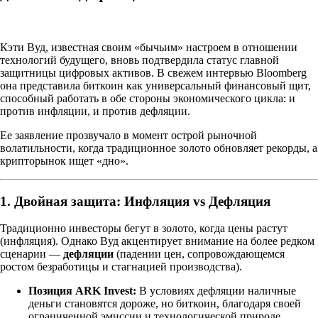
Кэти Вуд, известная своим «бычьим» настроем в отношении
технологий будущего, вновь подтвердила статус главной
защитницы цифровых активов. В свежем интервью Bloomberg
она представила биткоин как универсальный финансовый щит,
способный работать в обе стороны экономического цикла: и
против инфляции, и против дефляции.
Ее заявление прозвучало в момент острой рыночной
волатильности, когда традиционное золото обновляет рекорды, а
крипторынок ищет «дно».
1. Двойная защита: Инфляция vs Дефляция
Традиционно инвесторы бегут в золото, когда цены растут
(инфляция). Однако Вуд акцентирует внимание на более редком
сценарии —
дефляции
(падении цен, сопровождающемся
ростом безработицы и стагнацией производства).
Позиция ARK Invest:
В условиях дефляции наличные
деньги становятся дороже, но биткоин, благодаря своей
ограниченной эмиссии и технологической природе,