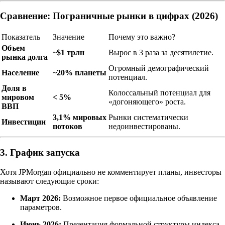
Сравнение: Пограничные рынки в цифрах (2026)
Показатель
Значение
Почему это важно?
Объем
~$1 трлн
Вырос в 3 раза за десятилетие.
рынка долга
Огромный демографический
Население
~20% планеты
потенциал.
Доля в
Колоссальный потенциал для
мировом
< 5%
«догоняющего» роста.
ВВП
3,1% мировых
Рынки систематически
Инвестиции
потоков
недоинвестированы.
3. График запуска
Хотя JPMorgan официально не комментирует планы, инвесторы
называют следующие сроки:
Март 2026:
Возможное первое официальное объявление
параметров.
Июнь 2026:
Презентация формальной структуры индекса