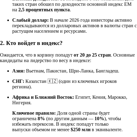
таких стран обошел по доходности основной индекс EM
на
2,5 процентных пункта
.
Слабый доллар:
В начале 2026 года инвесторы активно
перекладываются из долларовых активов в валюты стран с
растущим населением и ресурсами.
2. Кто войдет в индекс?
Ожидается, что в корзину попадут
от 20 до 25 стран
. Основные
кандидаты на лидерство по весу в индексе:
Азия:
Вьетнам, Пакистан, Шри-Ланка, Бангладеш.
СНГ:
Казахстан 🇰🇿 (один из ключевых игроков
региона).
Африка и Ближний Восток:
Египет, Кения, Марокко,
Нигерия.
Ключевое правило:
Доля одной страны будет
ограничена
8%
(по другим данным —
10%
), чтобы
избежать перекосов. В индекс попадут только
выпуски объемом не менее
$250 млн
в эквиваленте.