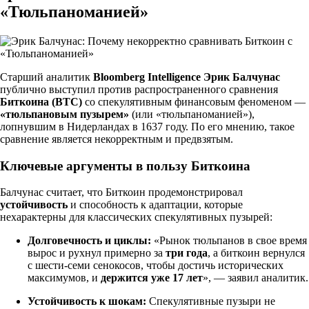
«Тюльпаноманией»
Старший аналитик
Bloomberg Intelligence Эрик Балчунас
публично выступил против распространенного сравнения
Биткоина (BTC)
со спекулятивным финансовым феноменом —
«тюльпановым пузырем»
(или «тюльпаноманией»),
лопнувшим в Нидерландах в 1637 году. По его мнению, такое
сравнение является некорректным и предвзятым.
Ключевые аргументы в пользу Биткоина
Балчунас считает, что Биткоин продемонстрировал
устойчивость
и способность к адаптации, которые
нехарактерны для классических спекулятивных пузырей:
Долговечность и циклы:
«Рынок тюльпанов в свое время
вырос и рухнул примерно за
три года
, а биткоин вернулся
с шести-семи сенокосов, чтобы достичь исторических
максимумов, и
держится уже 17 лет
», — заявил аналитик.
Устойчивость к шокам:
Спекулятивные пузыри не