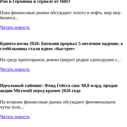
Магия больших денег: Сколько заработают новые Гарри,
Рон и Гермиона в сериале от HBO
Пока финансовые рынки обсуждают золото и нефть, мир шоу-
бизнеса...
Читать новость
Крипто-весна 2026: Биткоин прервал 5-месячное падение, а
стейблкоины стали вдвое «быстрее»
На среду крипторынок демонстрирует редкое единодушие с...
Читать новость
Идеальный тайминг: Фонд Гейтса спас $8,8 млрд, продав
акции Microsoft перед крахом 2026 года
На вторник финансовые рынки обсуждают феноменальное
чутье (или...
Читать новость