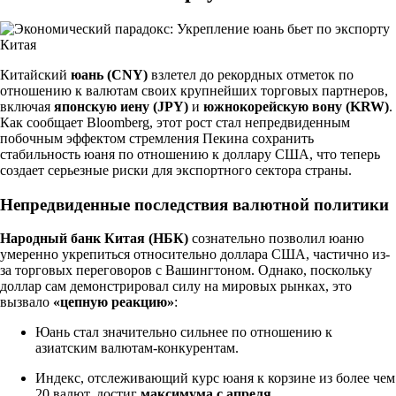
Китайский
юань (CNY)
взлетел до рекордных отметок по
отношению к валютам своих крупнейших торговых партнеров,
включая
японскую иену (JPY)
и
южнокорейскую вону (KRW)
.
Как сообщает Bloomberg, этот рост стал непредвиденным
побочным эффектом стремления Пекина сохранить
стабильность юаня по отношению к доллару США, что теперь
создает серьезные риски для экспортного сектора страны.
Непредвиденные последствия валютной политики
Народный банк Китая (НБК)
сознательно позволил юаню
умеренно укрепиться относительно доллара США, частично из-
за торговых переговоров с Вашингтоном. Однако, поскольку
доллар сам демонстрировал силу на мировых рынках, это
вызвало
«цепную реакцию»
:
Юань стал значительно сильнее по отношению к
азиатским валютам-конкурентам.
Индекс, отслеживающий курс юаня к корзине из более чем
20 валют, достиг
максимума с апреля
.