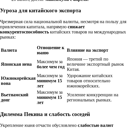
Угроза для китайского экспорта
Чрезмерная сила национальной валюты, несмотря на пользу для
привлечения капитала, напрямую
снижает
конкурентоспособность
китайских товаров на международных
рынках:
Отношение к
Валюта
Влияние на экспорт
юаню
Япония — третий по
Максимум за
Японская иена
величине экспортный рынок
более чем год
Китая.
Максимум за
Удорожание китайских
Южнокорейская
минимум 15
товаров относительно
вона
лет
южнокорейских.
Максимум за
Вьетнамский
Усиление конкуренции на
минимум 15
донг
региональных рынках.
лет
Дилемма Пекина и слабость соседей
Укрепление юаня отчасти обусловлено
слабостью валют