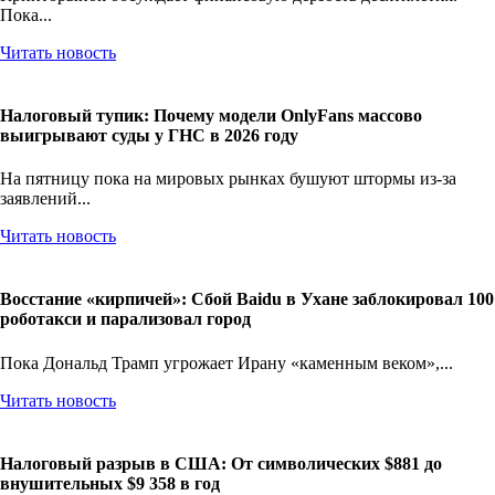
Крипторынок обсуждает финансовую дерзость десятилетия.
Пока...
Читать новость
Налоговый тупик: Почему модели OnlyFans массово
выигрывают суды у ГНС в 2026 году
На пятницу пока на мировых рынках бушуют штормы из-за
заявлений...
Читать новость
Восстание «кирпичей»: Сбой Baidu в Ухане заблокировал 100
роботакси и парализовал город
Пока Дональд Трамп угрожает Ирану «каменным веком»,...
Читать новость
Налоговый разрыв в США: От символических $881 до