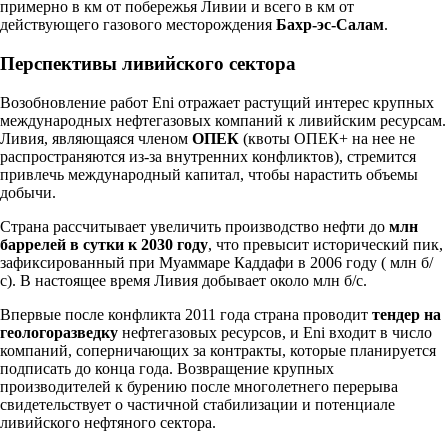
примерно в км от побережья Ливии и всего в км от
действующего газового месторождения
Бахр-эс-Салам
.
Перспективы ливийского сектора
Возобновление работ Eni отражает растущий интерес крупных
международных нефтегазовых компаний к ливийским ресурсам.
Ливия, являющаяся членом
ОПЕК
(квоты ОПЕК+ на нее не
распространяются из-за внутренних конфликтов), стремится
привлечь международный капитал, чтобы нарастить объемы
добычи.
Страна рассчитывает увеличить производство нефти до
млн
баррелей в сутки к 2030 году
, что превысит исторический пик,
зафиксированный при Муаммаре Каддафи в 2006 году ( млн б/
с). В настоящее время Ливия добывает около млн б/с.
Впервые после конфликта 2011 года страна проводит
тендер на
геологоразведку
нефтегазовых ресурсов, и Eni входит в число
компаний, соперничающих за контракты, которые планируется
подписать до конца года. Возвращение крупных
производителей к бурению после многолетнего перерыва
свидетельствует о частичной стабилизации и потенциале
ливийского нефтяного сектора.