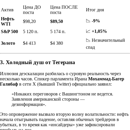
Цена ДО
Цена ПОСЛЕ
Актив
Итог дня
поста
поста
Нефть
📉
-9%
$98,20
$89,50
WTI
📈
+1,05%
S&P 500
5 120 п.
5 174 п.
📉 Незначительный
Золото
$4 413
$4 380
спад
3. Холодный душ от Тегерана
Иллюзия деэскалации разбилась о суровую реальность через
несколько часов. Спикер парламента Ирана
Мохаммад-Багер
Галибаф
в сети X (бывший Twitter) официально заявил:
«Никаких переговоров с Вашингтоном не ведется.
Заявления американской стороны —
дезинформация».
Это опровержение вызвало вторую волну волатильности: нефть
начала отыгрывать падение, оставляя обычных трейдеров в
убытках, в то время как «инсайдеры» уже зафиксировали
прибыль на дне.