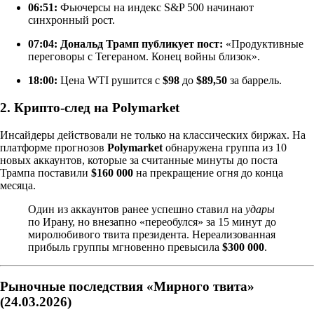
06:51:
Фьючерсы на индекс S&P 500 начинают
синхронный рост.
07:04:
Дональд Трамп публикует пост:
«Продуктивные
переговоры с Тегераном. Конец войны близок».
18:00:
Цена WTI рушится с
$98
до
$89,50
за баррель.
2. Крипто-след на Polymarket
Инсайдеры действовали не только на классических биржах. На
платформе прогнозов
Polymarket
обнаружена группа из 10
новых аккаунтов, которые за считанные минуты до поста
Трампа поставили
$160 000
на прекращение огня до конца
месяца.
Один из аккаунтов ранее успешно ставил на
удары
по Ирану, но внезапно «переобулся» за 15 минут до
миролюбивого твита президента. Нереализованная
прибыль группы мгновенно превысила
$300 000
.
Рыночные последствия «Мирного твита»
(24.03.2026)