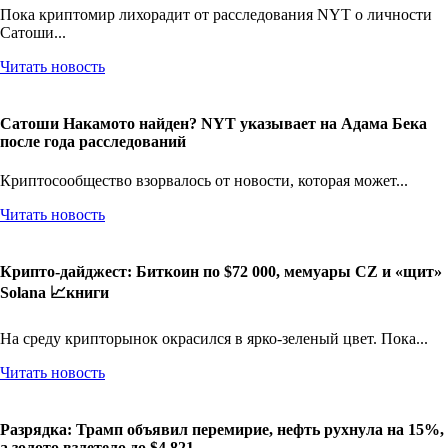
Пока криптомир лихорадит от расследования NYT о личности
Сатоши...
Читать новость
Сатоши Накамото найден? NYT указывает на Адама Бека
после года расследований
Криптосообщество взорвалось от новости, которая может...
Читать новость
Крипто-дайджест: Биткоин по $72 000, мемуары CZ и «щит»
Solana 📈книги
На среду крипторынок окрасился в ярко-зеленый цвет. Пока...
Читать новость
Разрядка: Трамп объявил перемирие, нефть рухнула на 15%,
а золото взлетело до $4 821