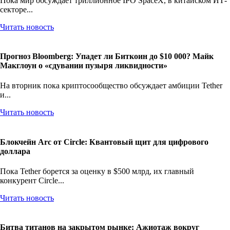
Пока мир обсуждает триллионное IPO SpaceX, в китайском ИТ-
секторе...
Читать новость
Прогноз Bloomberg: Упадет ли Биткоин до $10 000? Майк
Макглоун о «сдувании пузыря ликвидности»
На вторник пока криптосообщество обсуждает амбиции Tether
и...
Читать новость
Блокчейн Arc от Circle: Квантовый щит для цифрового
доллара
Пока Tether борется за оценку в $500 млрд, их главный
конкурент Circle...
Читать новость
Битва титанов на закрытом рынке: Ажиотаж вокруг