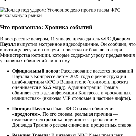
Что произошло: Хроника событий
В воскресенье вечером, 11 января, председатель ФРС
Джером
Пауэлл
выпустил экстренное видеообращение. Он сообщил, что
в пятницу регулятор получил повестки от большого жюри
Министерства юстиции, которые содержат угрозу предъявления
уголовных обвинений лично ему.
Официальный повод:
Расследование касается показаний
Пауэлла в Конгрессе летом 2025 года о реконструкции
штаб-квартиры ФРС в Вашингтоне (стоимость проекта
оценивается в
$2,5 млрд
). Администрация Трампа
обвиняет его в дезинформации Конгресса и «роскошных
излишествах» (включая VIP-столовые и частные лифты).
Позиция Пауэлла:
Глава ФРС назвал обвинения
«предлогом»
. По его словам, реальная причина —
нежелание центробанка подчиняться требованиям
Дональда Трампа о резком снижении процентных ставок.
Реакция Трампа:
В интервью NBC News президент