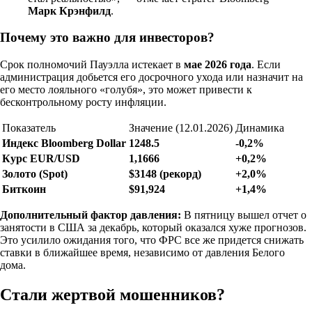
Марк Крэнфилд
.
Почему это важно для инвесторов?
Срок полномочий Пауэлла истекает в
мае 2026 года
. Если
администрация добьется его досрочного ухода или назначит на
его место лояльного «голубя», это может привести к
бесконтрольному росту инфляции.
Показатель
Значение (12.01.2026)
Динамика
Индекс Bloomberg Dollar
1248.5
-0,2%
Курс EUR/USD
1,1666
+0,2%
Золото (Spot)
$3148 (рекорд)
+2,0%
Биткоин
$91,924
+1,4%
Дополнительный фактор давления:
В пятницу вышел отчет о
занятости в США за декабрь, который оказался хуже прогнозов.
Это усилило ожидания того, что ФРС все же придется снижать
ставки в ближайшее время, независимо от давления Белого
дома.
Стали жертвой мошенников?