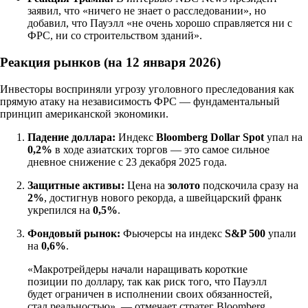
заявил, что «ничего не знает о расследовании», но
добавил, что Пауэлл «не очень хорошо справляется ни с
ФРС, ни со строительством зданий».
Реакция рынков (на 12 января 2026)
Инвесторы восприняли угрозу уголовного преследования как
прямую атаку на независимость ФРС — фундаментальный
принцип американской экономики.
Падение доллара:
Индекс
Bloomberg Dollar Spot
упал на
0,2%
в ходе азиатских торгов — это самое сильное
дневное снижение с 23 декабря 2025 года.
Защитные активы:
Цена на
золото
подскочила сразу на
2%
, достигнув нового рекорда, а швейцарский франк
укрепился на
0,5%
.
Фондовый рынок:
Фьючерсы на индекс
S&P 500
упали
на
0,6%
.
«Макротрейдеры начали наращивать короткие
позиции по доллару, так как риск того, что Пауэлл
будет ограничен в исполнении своих обязанностей,
стал реальностью», — отмечает стратег Bloomberg