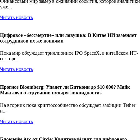
Финансовый мир замер в ожидании события, которое аналитики
уже...
Читать новость
Цифровое «бессмертие» или ловушка: В Китае ИИ заменяет
сотрудников их же копиями
Пока мир обсуждает триллионное IPO SpaceX, в китайском ИТ-
секторе...
Читать новость
Прогноз Bloomberg: Упадет ли Биткоин до $10 000? Майк
Макглоун о «сдувании пузыря ликвидности»
На вторник пока криптосообщество обсуждает амбиции Tether
и...
Читать новость
Блокчейн Arc от Circle: Квантовый щит для цифрового