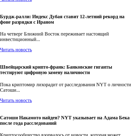
Бурдж-ралли: Индекс Дубая ставит 12-летний рекорд на
фоне разрядки с Ираном
На четверг Ближний Восток переживает настоящий
инвестиционный...
Читать новость
Швейцарский крипто-франк: Банковские гиганты
тестируют цифровую замену наличности
Пока криптомир лихорадит от расследования NYT о личности
Сатоши...
Читать новость
Сатоши Накамото найден? NYT указывает на Адама Бека
после года расследований
Криптосообщество взорвалось от новости, которая может...