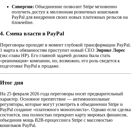
Синергия:
Объединение позволит Stripe мгновенно
получить доступ к миллионам розничных кошельков
PayPal для внедрения своих новых платежных рельсов на
блокчейне.
4. Смена власти в PayPal
Переговоры проходят в момент глубокой трансформации PayPal.
1 марта к обязанностям приступит новый CEO
Энрике Лорес
(экс-глава HP). Его главной задачей должна была стать
«реанимация» компании, но, возможно, его роль сведется к
подготовке PayPal к продаже.
Итог дня
На 25 февраля 2026 года переговоры носят предварительный
характер. Основное препятствие — антимонопольные
регуляторы, которые могут усмотреть в объединении Stripe и
PayPal создание «платежного монополиста». Однако если сделка
состоится, она полностью перекроит карту мировых финансов,
объединив мощь B2B-процессинга Stripe с массовостью
кошельков PayPal.