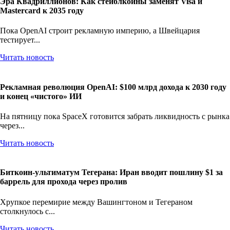
Эра Квадриллионов: Как стейблкоины заменят Visa и
Mastercard к 2035 году
Пока OpenAI строит рекламную империю, а Швейцария
тестирует...
Читать новость
Рекламная революция OpenAI: $100 млрд дохода к 2030 году
и конец «чистого» ИИ
На пятницу пока SpaceX готовится забрать ликвидность с рынка
через...
Читать новость
Биткоин-ультиматум Тегерана: Иран вводит пошлину $1 за
баррель для прохода через пролив
Хрупкое перемирие между Вашингтоном и Тегераном
столкнулось с...
Читать новость