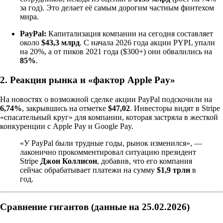
за год). Это делает её самым дорогим частным финтехом
мира.
PayPal:
Капитализация компании на сегодня составляет
около
$43,3 млрд
. С начала 2026 года акции PYPL упали
на 20%, а от пиков 2021 года ($300+) они обвалились на
85%
.
2. Реакция рынка и «фактор Apple Pay»
На новостях о возможной сделке акции PayPal подскочили на
6,74%
, закрывшись на отметке
$47,02
. Инвесторы видят в Stripe
«спасательный круг» для компании, которая застряла в жесткой
конкуренции с Apple Pay и Google Pay.
«У PayPal были трудные годы, рынок изменился», —
лаконично прокомментировал ситуацию президент
Stripe
Джон Коллисон
, добавив, что его компания
сейчас обрабатывает платежи на сумму
$1,9 трлн
в
год.
Сравнение гигантов (данные на 25.02.2026)