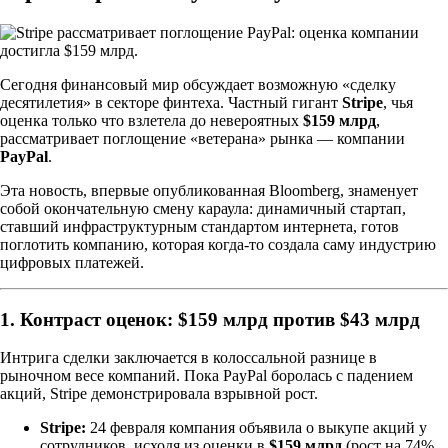
Сегодня финансовый мир обсуждает возможную «сделку
десятилетия» в секторе финтеха. Частный гигант
Stripe
, чья
оценка только что взлетела до невероятных
$159 млрд
,
рассматривает поглощение «ветерана» рынка — компании
PayPal
.
Эта новость, впервые опубликованная Bloomberg, знаменует
собой окончательную смену караула: динамичный стартап,
ставший инфраструктурным стандартом интернета, готов
поглотить компанию, которая когда-то создала саму индустрию
цифровых платежей.
1. Контраст оценок: $159 млрд против $43 млрд
Интрига сделки заключается в колоссальной разнице в
рыночном весе компаний. Пока PayPal боролась с падением
акций, Stripe демонстрировала взрывной рост.
Stripe:
24 февраля компания объявила о выкупе акций у
сотрудников, исходя из оценки в
$159 млрд
(рост на 74%