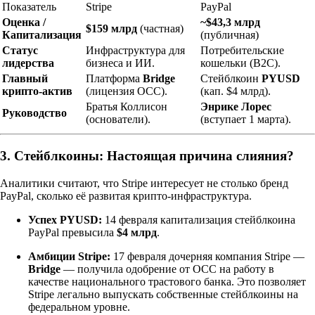
Показатель
Stripe
PayPal
Оценка /
~$43,3 млрд
$159 млрд
(частная)
Капитализация
(публичная)
Статус
Инфраструктура для
Потребительские
лидерства
бизнеса и ИИ.
кошельки (B2C).
Главный
Платформа
Bridge
Стейблкоин
PYUSD
крипто-актив
(лицензия OCC).
(кап. $4 млрд).
Братья Коллисон
Энрике Лорес
Руководство
(основатели).
(вступает 1 марта).
3. Стейблкоины: Настоящая причина слияния?
Аналитики считают, что Stripe интересует не столько бренд
PayPal, сколько её развитая крипто-инфраструктура.
Успех PYUSD:
14 февраля капитализация стейблкоина
PayPal превысила
$4 млрд
.
Амбиции Stripe:
17 февраля дочерняя компания Stripe —
Bridge
— получила одобрение от OCC на работу в
качестве национального трастового банка. Это позволяет
Stripe легально выпускать собственные стейблкоины на
федеральном уровне.