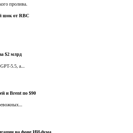
ый шок от RBC
за $2 млрд
PT-5.5, а...
й и Brent по $90
евожных...
игации на фоне ИИ-бума