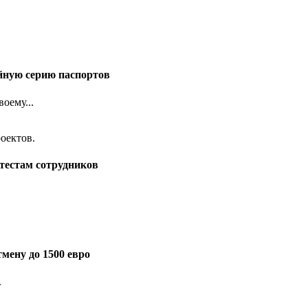
йную серию паспортов
оему...
тестам сотрудников
мену до 1500 евро
.