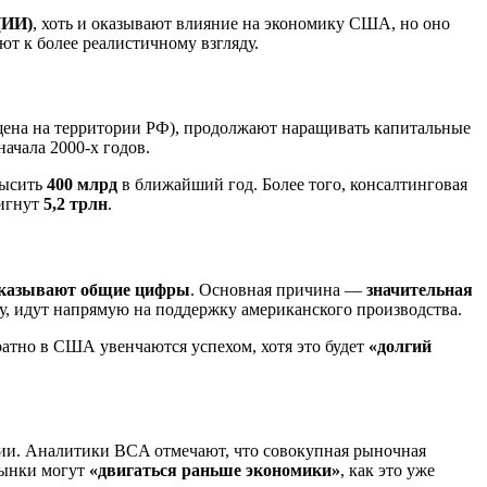
(ИИ)
, хоть и оказывают влияние на экономику США, но оно
ют к более реалистичному взгляду.
щена на территории РФ), продолжают наращивать капитальные
ачала 2000-х годов.
высить
400 млрд
в ближайший год. Более того, консалтинговая
тигнут
5,2 трлн
.
оказывают общие цифры
. Основная причина —
значительная
ру, идут напрямую на поддержку американского производства.
ратно в США увенчаются успехом, хотя это будет
«долгий
гии. Аналитики BCA отмечают, что совокупная рыночная
 рынки могут
«двигаться раньше экономики»
, как это уже