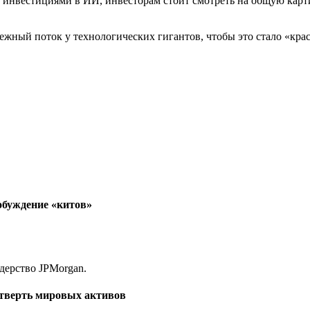
 инвестициями в ИИ, инвесторам стоит смотреть на общую карти
нежный поток у технологических гигантов, чтобы это стало «кр
обуждение «китов»
етверть мировых активов