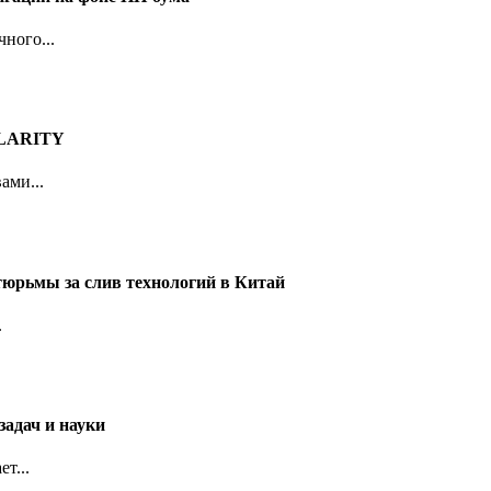
ного...
 CLARITY
ами...
тюрьмы за слив технологий в Китай
.
задач и науки
т...