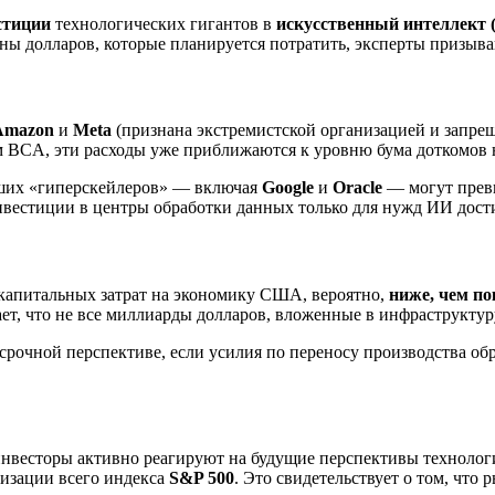
стиции
технологических гигантов в
искусственный интеллект 
ны долларов, которые планируется потратить, эксперты призыва
Amazon
и
Meta
(признана экстремистской организацией и запре
 BCA, эти расходы уже приближаются к уровню бума доткомов н
йших «гиперскейлеров» — включая
Google
и
Oracle
— могут пре
инвестиции в центры обработки данных только для нужд ИИ дос
капитальных затрат на экономику США, вероятно,
ниже, чем п
чает, что не все миллиарды долларов, вложенные в инфраструкту
срочной перспективе, если усилия по переносу производства об
инвесторы активно реагируют на будущие перспективы техноло
изации всего индекса
S&P 500
. Это свидетельствует о том, что