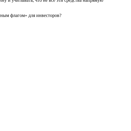
ну и учитывать, что не все эти средства напрямую
асным флагом» для инвесторов?