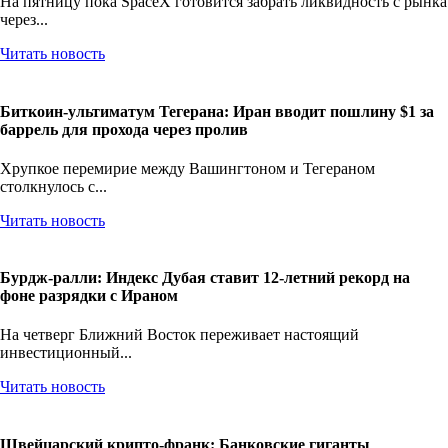
На пятницу пока SpaceX готовится забрать ликвидность с рынка
через...
Читать новость
Биткоин-ультиматум Тегерана: Иран вводит пошлину $1 за
баррель для прохода через пролив
Хрупкое перемирие между Вашингтоном и Тегераном
столкнулось с...
Читать новость
Бурдж-ралли: Индекс Дубая ставит 12-летний рекорд на
фоне разрядки с Ираном
На четверг Ближний Восток переживает настоящий
инвестиционный...
Читать новость
Швейцарский крипто-франк: Банковские гиганты