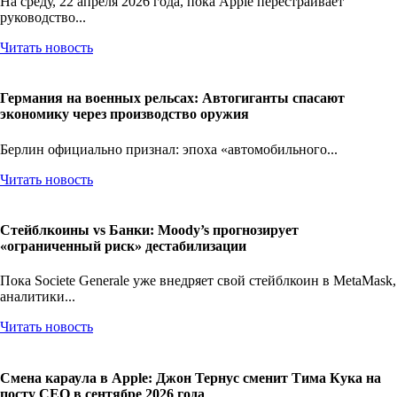
На среду, 22 апреля 2026 года, пока Apple перестраивает
руководство...
Читать новость
Германия на военных рельсах: Автогиганты спасают
экономику через производство оружия
Берлин официально признал: эпоха «автомобильного...
Читать новость
Стейблкоины vs Банки: Moody’s прогнозирует
«ограниченный риск» дестабилизации
Пока Societe Generale уже внедряет свой стейблкоин в MetaMask,
аналитики...
Читать новость
Смена караула в Apple: Джон Тернус сменит Тима Кука на
посту CEO в сентябре 2026 года