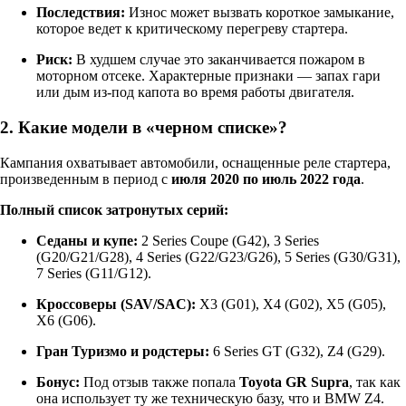
Последствия:
Износ может вызвать короткое замыкание,
которое ведет к критическому перегреву стартера.
Риск:
В худшем случае это заканчивается пожаром в
моторном отсеке. Характерные признаки — запах гари
или дым из-под капота во время работы двигателя.
2. Какие модели в «черном списке»?
Кампания охватывает автомобили, оснащенные реле стартера,
произведенным в период с
июля 2020 по июль 2022 года
.
Полный список затронутых серий:
Седаны и купе:
2 Series Coupe (G42), 3 Series
(G20/G21/G28), 4 Series (G22/G23/G26), 5 Series (G30/G31),
7 Series (G11/G12).
Кроссоверы (SAV/SAC):
X3 (G01), X4 (G02), X5 (G05),
X6 (G06).
Гран Туризмо и родстеры:
6 Series GT (G32), Z4 (G29).
Бонус:
Под отзыв также попала
Toyota GR Supra
, так как
она использует ту же техническую базу, что и BMW Z4.