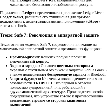
карта
Ledger Recovery Key
, предназначенная для
максимально безопасного возобновления доступа.
Параллельно
Ledger
переименовала приложение Ledger Live в
Ledger Wallet
, расширив его функционал для прямого
подключения к децентрализованным приложениям (
dApps
),
таким как 1inch.
Trezor Safe 7: Революция в аппаратной защите
Trezor ответил моделью
Safe 7
, сосредоточив внимание на
максимальной аппаратной защите и премиальных функциях:
Премиум-дизайн:
Кошелек получил прочный
алюминиевый корпус
.
Экран и зарядка:
Оснащен
цветным сенсорным
экраном
с тактильным откликом и защитой Gorilla Glass 3,
а также поддерживает
беспроводную зарядку
и Bluetooth.
Защита будущего:
Ключевым нововведением стал
чип
безопасности TROPIC01
. Это первый в отрасли
полностью аудированный чип, работающий в
двухкомпонентной архитектуре
. Производитель особо
подчеркивает, что устройство готово к противостоянию
возможным угрозам со стороны квантовых
вычислений
.