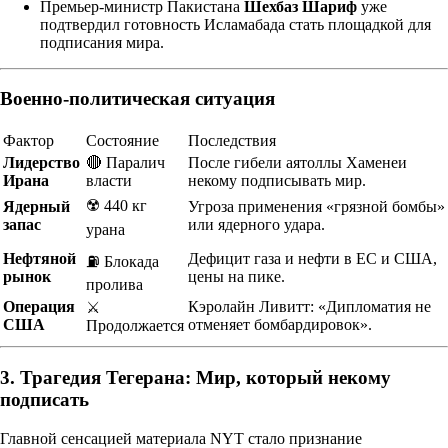
Премьер-министр Пакистана
Шехбаз Шариф
уже
подтвердил готовность Исламабада стать площадкой для
подписания мира.
Военно-политическая ситуация
Фактор
Состояние
Последствия
Лидерство
🔴 Паралич
После гибели аятоллы Хаменеи
Ирана
власти
некому подписывать мир.
☢️ 440 кг
Ядерный
Угроза применения «грязной бомбы»
запас
или ядерного удара.
урана
Нефтяной
Дефицит газа и нефти в ЕС и США,
⛽ Блокада
рынок
цены на пике.
пролива
Операция
Кэролайн Ливитт: «Дипломатия не
⚔️
США
отменяет бомбардировок».
Продолжается
3. Трагедия Тегерана: Мир, который некому
подписать
Главной сенсацией материала NYT стало признание