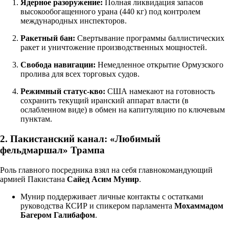
Ядерное разоружение:
Полная ликвидация запасов
высокообогащенного урана (440 кг) под контролем
международных инспекторов.
Ракетный бан:
Свертывание программы баллистических
ракет и уничтожение производственных мощностей.
Свобода навигации:
Немедленное открытие Ормузского
пролива для всех торговых судов.
Режимный статус-кво:
США намекают на готовность
сохранить текущий иранский аппарат власти (в
ослабленном виде) в обмен на капитуляцию по ключевым
пунктам.
2. Пакистанский канал: «Любимый
фельдмаршал» Трампа
Роль главного посредника взял на себя главнокомандующий
армией Пакистана
Сайед Асим Мунир
.
Мунир поддерживает личные контакты с остатками
руководства КСИР и спикером парламента
Мохаммадом
Багером Галибафом
.